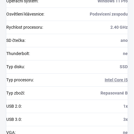
Operační systém
:
Windows 11 Pro
Osvětlení klávesnice
:
Podsvícení zespodu
Rychlost procesoru
:
2.40 GHz
SD čtečka
:
ano
Thunderbolt
:
ne
Typ disku
:
SSD
Typ procesoru
:
Intel Core i5
Typ zboží
:
Repasované B
USB 2.0
:
1x
USB 3.0
:
3x
VGA
:
ne