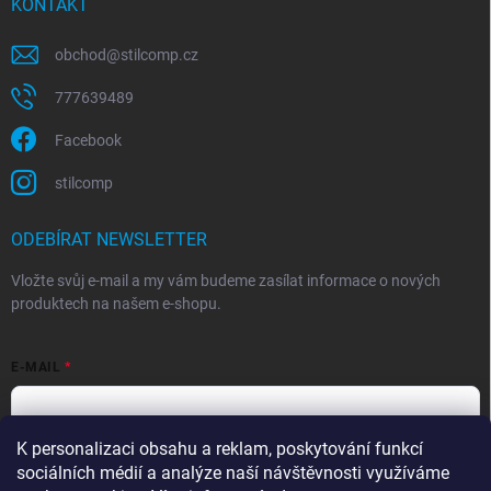
KONTAKT
obchod
@
stilcomp.cz
777639489
Facebook
stilcomp
ODEBÍRAT NEWSLETTER
Vložte svůj e-mail a my vám budeme zasílat informace o nových
produktech na našem e-shopu.
E-MAIL
K personalizaci obsahu a reklam, poskytování funkcí
Souhlasím s
podmínkami ochrany osobních údajů
sociálních médií a analýze naší návštěvnosti využíváme
Přihlásit se