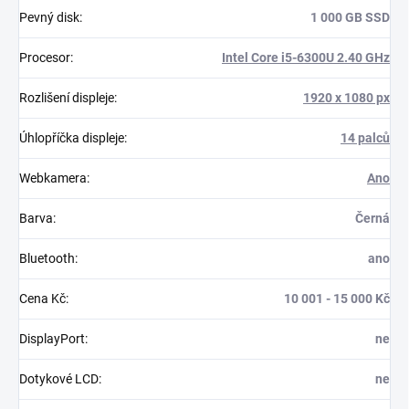
Pevný disk
:
1 000 GB SSD
Procesor
:
Intel Core i5-6300U 2.40 GHz
Rozlišení displeje
:
1920 x 1080 px
Úhlopříčka displeje
:
14 palců
Webkamera
:
Ano
Barva
:
Černá
Bluetooth
:
ano
Cena Kč
:
10 001 - 15 000 Kč
DisplayPort
:
ne
Dotykové LCD
:
ne