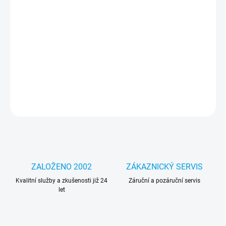
cena:
MOŽNOSTI
DORUČENÍ
Notebook - 14 palců, 16 GB, Intel Core i5-6300U 2.40 GHz, 1 000
GB SSD, Windows 11 Pro, 1920 x 1080 px, Intel HD Graphics 520,
Bluetooth, WIFI, Webkamera, Vady: mírné estetické vady
DETAILNÍ INFORMACE
ZEPTAT SE
HLÍDAT
ZALOŽENO 2002
ZÁKAZNICKÝ SERVIS
Kvalitní služby a zkušenosti již 24
Záruční a pozáruční servis
let