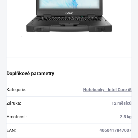
Doplňkové parametry
Kategorie
:
Notebooky - Intel Core i5
Záruka
:
12 měsíců
Hmotnost
:
2.5 kg
EAN
:
4060417847007