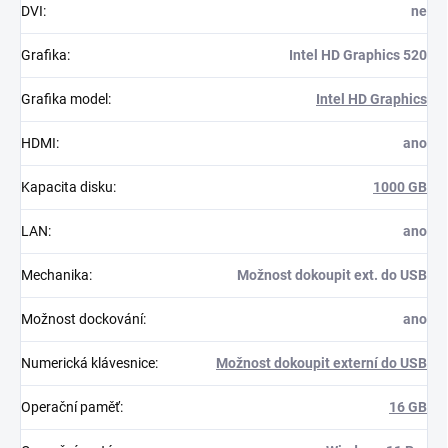
DVI
:
ne
Grafika
:
Intel HD Graphics 520
Grafika model
:
Intel HD Graphics
HDMI
:
ano
Kapacita disku
:
1000 GB
LAN
:
ano
Mechanika
:
Možnost dokoupit ext. do USB
Možnost dockování
:
ano
Numerická klávesnice
:
Možnost dokoupit externí do USB
Operační paměť
:
16 GB