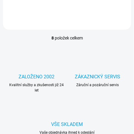
ThinkPad
ThinkPad
8
položek celkem
O
v
l
á
d
a
c
ZALOŽENO 2002
ZÁKAZNICKÝ SERVIS
í
Kvalitní služby a zkušenosti již 24
p
Záruční a pozáruční servis
let
r
v
k
y
v
ý
VŠE SKLADEM
p
i
Vaše objednávka ihned k odeslání