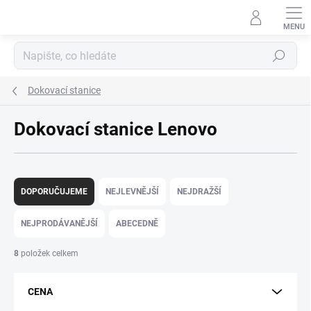
Přejít
na
obsah
Hledat
Dokovací stanice
Dokovací stanice Lenovo
Ř
a
DOPORUČUJEME
NEJLEVNĚJŠÍ
NEJDRAŽŠÍ
z
e
NEJPRODÁVANĚJŠÍ
ABECEDNĚ
n
í
8
položek celkem
p
r
CENA
o