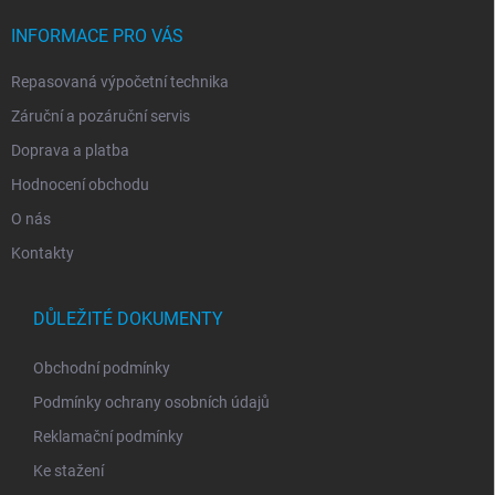
t
í
INFORMACE PRO VÁS
Repasovaná výpočetní technika
Záruční a pozáruční servis
Doprava a platba
Hodnocení obchodu
O nás
Kontakty
DŮLEŽITÉ DOKUMENTY
Obchodní podmínky
Podmínky ochrany osobních údajů
Reklamační podmínky
Ke stažení