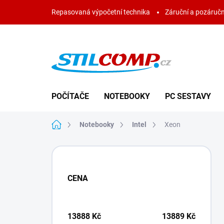
Přejít
Repasovaná výpočetní technika
Záruční a pozáručn
na
obsah
POČÍTAČE
NOTEBOOKY
PC SESTAVY
Domů
Notebooky
Intel
Xeon
P
o
s
CENA
t
r
a
n
13888
Kč
13889
Kč