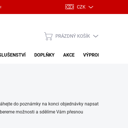
CZK
ntakty
PRÁZDNÝ KOŠÍK
NÁKUPNÍ
KOŠÍK
SLUŠENSTVÍ
DOPLŇKY
AKCE
VÝPRODEJ
váhejte do poznámky na konci objednávky napsat
robereme možnosti a sdělíme Vám přesnou