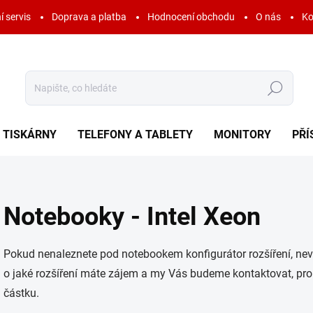
í servis
Doprava a platba
Hodnocení obchodu
O nás
Ko
Hledat
TISKÁRNY
TELEFONY A TABLETY
MONITORY
PŘÍ
Notebooky - Intel Xeon
Pokud nenaleznete pod notebookem konfigurátor rozšíření, ne
o jaké rozšíření máte zájem a my Vás budeme kontaktovat, p
částku.