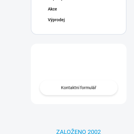
Akce
Výprodej
Máte otázku?
Obraťte se na nás.
Kontaktní formulář
ZALOŽENO 2002