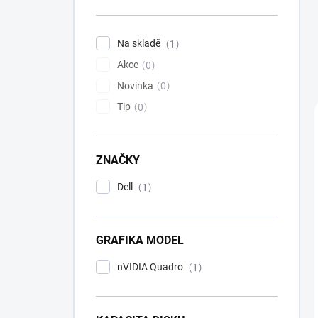
n
í
p
Na skladě
1
a
Akce
n
0
e
Novinka
0
l
Tip
0
ZNAČKY
Dell
1
GRAFIKA MODEL
nVIDIA Quadro
1