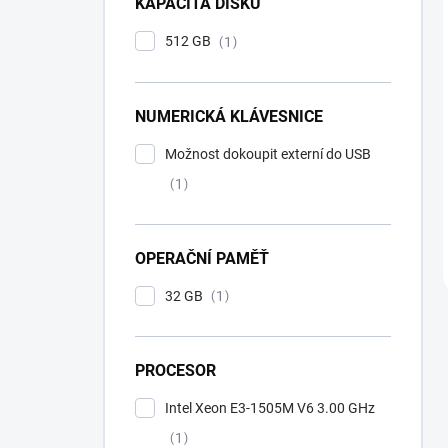
KAPACITA DISKU
512 GB
1
NUMERICKÁ KLÁVESNICE
Možnost dokoupit externí do USB
1
OPERAČNÍ PAMĚŤ
32 GB
1
PROCESOR
Intel Xeon E3-1505M V6 3.00 GHz
1