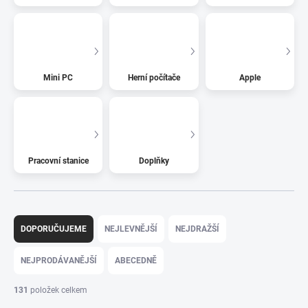
Mini PC
Herní počítače
Apple
Pracovní stanice
Doplňky
Ř
a
DOPORUČUJEME
NEJLEVNĚJŠÍ
NEJDRAŽŠÍ
z
e
NEJPRODÁVANĚJŠÍ
ABECEDNĚ
n
í
131
položek celkem
p