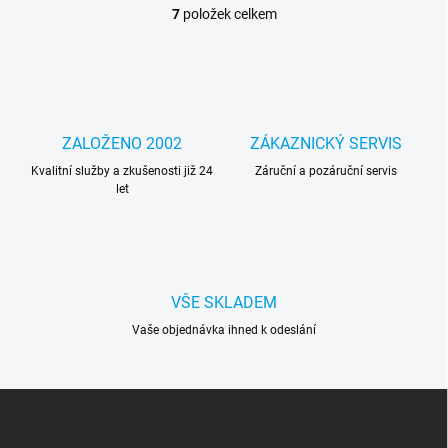
7
položek celkem
O
v
l
á
d
a
c
ZALOŽENO 2002
ZÁKAZNICKÝ SERVIS
í
Kvalitní služby a zkušenosti již 24
p
Záruční a pozáruční servis
let
r
v
k
y
v
ý
VŠE SKLADEM
p
i
Vaše objednávka ihned k odeslání
s
u
Z
á
p