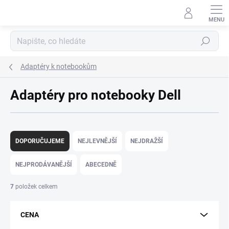
Přejít
na
obsah
Hledat
Adaptéry k notebookům
Adaptéry pro notebooky Dell
Ř
a
DOPORUČUJEME
NEJLEVNĚJŠÍ
NEJDRAŽŠÍ
z
e
NEJPRODÁVANĚJŠÍ
ABECEDNĚ
n
í
7
položek celkem
p
r
CENA
o