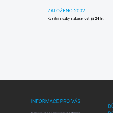
ZALOŽENO 2002
Kvalitní služby a zkušenosti již 24 let
Z
á
p
a
INFORMACE PRO VÁS
t
D
í