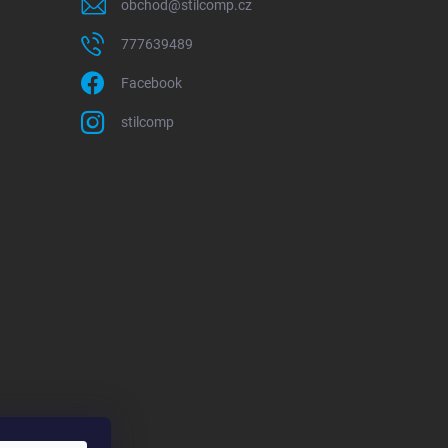
obchod
@
stilcomp.cz
777639489
Facebook
stilcomp