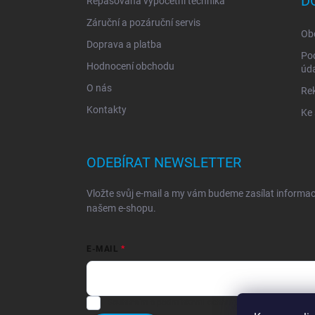
D
Repasovaná výpočetní technika
Záruční a pozáruční servis
Ob
Doprava a platba
Po
Hodnocení obchodu
úd
O nás
Re
Kontakty
Ke 
ODEBÍRAT NEWSLETTER
Vložte svůj e-mail a my vám budeme zasílat informa
našem e-shopu.
E-MAIL
Souhlasím s
podmínkami ochrany osobních údajů