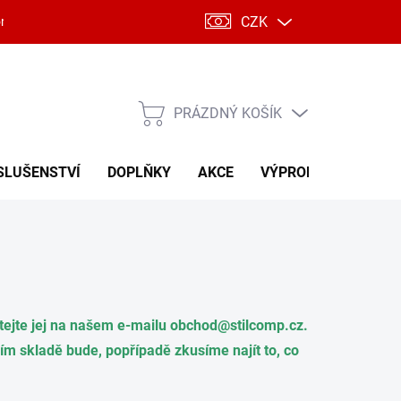
CZK
ntakty
PRÁZDNÝ KOŠÍK
NÁKUPNÍ
KOŠÍK
SLUŠENSTVÍ
DOPLŇKY
AKCE
VÝPRODEJ
ptejte jej na našem e-mailu
obchod@stilcomp.cz
.
m skladě bude, popřípadě zkusíme najít to, co