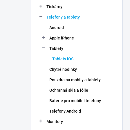
n
Tiskárny
í
p
Telefony a tablety
a
n
Android
e
Apple iPhone
l
Tablety
Tablety iOS
Chytré hodinky
Pouzdra na mobily a tablety
Ochranná skla a fólie
Baterie pro mobilní telefony
Telefony Android
Monitory