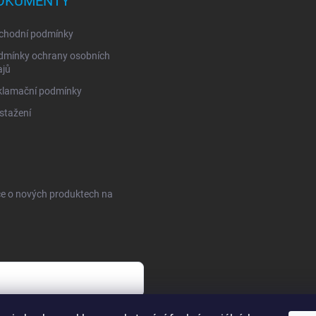
OKUMENTY
chodní podmínky
dmínky ochrany osobních
ajů
klamační podmínky
stažení
ce o nových produktech na