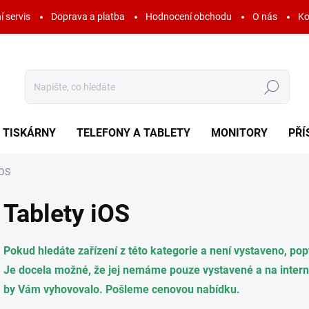
í servis
Doprava a platba
Hodnocení obchodu
O nás
Ko
Hledat
TISKÁRNY
TELEFONY A TABLETY
MONITORY
PŘÍ
iOS
Tablety iOS
Pokud hledáte zařízení z této kategorie a není vystaveno, po
Je docela možné, že jej nemáme pouze vystavené a na interní
by Vám vyhovovalo. Pošleme cenovou nabídku.