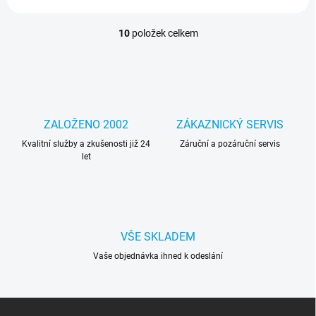
10
položek celkem
O
v
l
á
d
a
c
ZALOŽENO 2002
ZÁKAZNICKÝ SERVIS
í
Kvalitní služby a zkušenosti již 24
p
Záruční a pozáruční servis
let
r
v
k
y
v
ý
VŠE SKLADEM
p
i
Vaše objednávka ihned k odeslání
s
u
Z