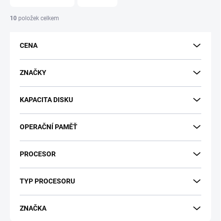
n
í
10
položek celkem
p
r
CENA
o
d
u
ZNAČKY
k
t
KAPACITA DISKU
ů
OPERAČNÍ PAMĚŤ
PROCESOR
TYP PROCESORU
ZNAČKA