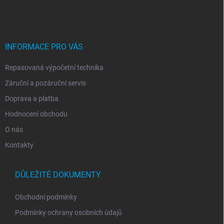
á
p
a
t
í
INFORMACE PRO VÁS
Repasovaná výpočetní technika
Záruční a pozáruční servis
Doprava a platba
Hodnocení obchodu
O nás
Kontakty
DŮLEŽITÉ DOKUMENTY
Obchodní podmínky
Podmínky ochrany osobních údajů