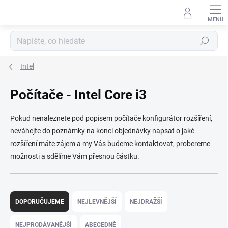
Přejít
na
obsah
Hledat
Intel
Počítače - Intel Core i3
Pokud nenaleznete pod popisem počítače konfigurátor rozšíření,
neváhejte do poznámky na konci objednávky napsat o jaké
rozšíření máte zájem a my Vás budeme kontaktovat, probereme
možnosti a sdělíme Vám přesnou částku.
Ř
a
DOPORUČUJEME
NEJLEVNĚJŠÍ
NEJDRAŽŠÍ
z
e
NEJPRODÁVANĚJŠÍ
ABECEDNĚ