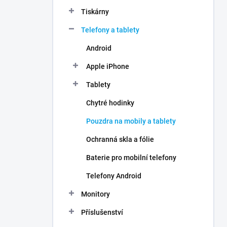
n
Tiskárny
í
p
Telefony a tablety
a
n
Android
e
Apple iPhone
l
Tablety
Chytré hodinky
Pouzdra na mobily a tablety
Ochranná skla a fólie
Baterie pro mobilní telefony
Telefony Android
Monitory
Příslušenství