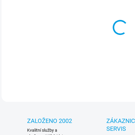
cena
MOŽ
Gue
kter
zár
DETA
ZALOŽENO 2002
ZÁKAZNI
SERVIS
Kvalitní služby a