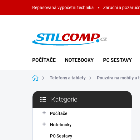
Přejít
Repasovaná výpočetní technika
Záruční a pozáručn
na
obsah
POČÍTAČE
NOTEBOOKY
PC SESTAVY
Domů
Telefony a tablety
Pouzdra na mobily a t
P
Kategorie
o
Přeskočit
s
kategorie
t
Počítače
r
Notebooky
a
n
PC Sestavy