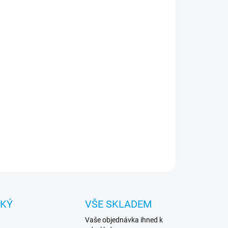
:
NOSTI DORUČENÍ
ss PC/TPU Flowers Ring Glossy - prémiový kryt,
ý přináší dokonalou ochranu pro váš telefon a
oveň zaujme svým povedeným designem.
ILNÍ INFORMACE
ZEPTAT SE
HLÍDAT
CKÝ
VŠE SKLADEM
Vaše objednávka ihned k