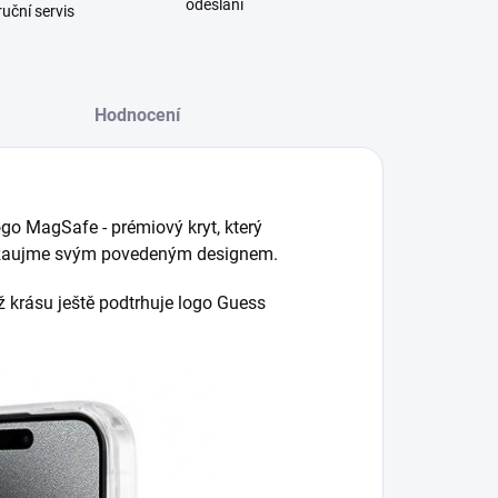
odeslání
uční servis
Hodnocení
o MagSafe - prémiový kryt, který
ň zaujme svým povedeným designem.
ž krásu ještě podtrhuje logo Guess