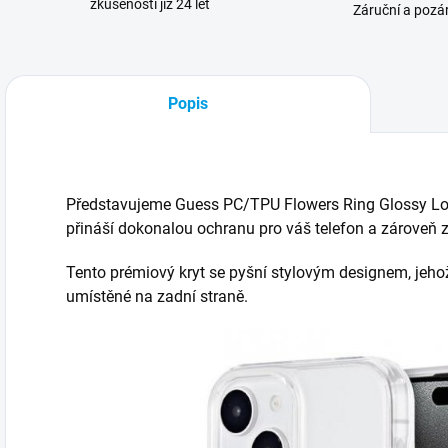
zkušenosti již 24 let
Záruční a pozár
Popis
Představujeme Guess PC/TPU Flowers Ring Glossy Log
přináší dokonalou ochranu pro váš telefon a zárove
Tento prémiový kryt se pyšní stylovým designem, jeho
umístěné na zadní straně.