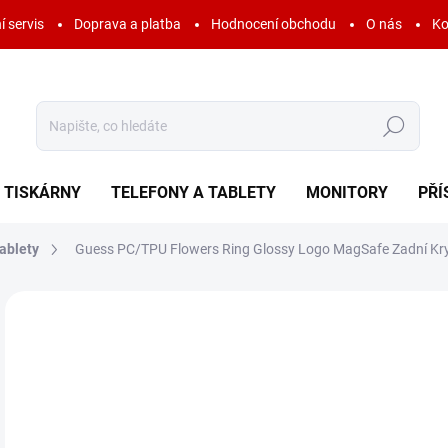
í servis
Doprava a platba
Hodnocení obchodu
O nás
Ko
Hledat
TISKÁRNY
TELEFONY A TABLETY
MONITORY
PŘÍ
ablety
Guess PC/TPU Flowers Ring Glossy Logo MagSafe Zadní Kryt
Neohodnoceno
Podrobnosti hodnocení
ZNAČKA:
GUESS
AKCE
7
355
Měr
SK