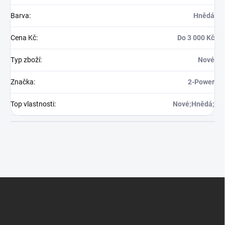
Barva
:
Hnědá
Cena Kč
:
Do 3 000 Kč
Typ zboží
:
Nové
Značka
:
2-Power
Top vlastnosti
:
Nové;Hnědá;
Z
á
p
a