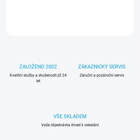
náročných úlohách.
DETAILNÍ INFORMACE
ZEPTAT SE
HLÍDAT
ZALOŽENO 2002
ZÁKAZNICKÝ SERVIS
Kvalitní služby a zkušenosti již 24
Záruční a pozáruční servis
let
VŠE SKLADEM
Vaše objednávka ihned k odeslání