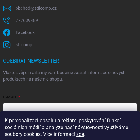
obchod
@
stilcomp.cz
777639489
Facebook
stilcomp
ODEBÍRAT NEWSLETTER
Vložte svůj e-mail a my vám budeme zasílat informace o nových
produktech na našem e-shopu.
E-MAIL
K personalizaci obsahu a reklam, poskytování funkcí
Souhlasím s
podmínkami ochrany osobních údajů
sociálních médií a analýze naší návštěvnosti využíváme
Přihlásit se
soubory cookies. Více informací
zde
.