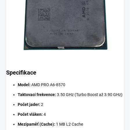
Specifikace
Model:
AMD PRO A6-8570
Taktovací frekvence:
3.50 GHz (Turbo Boost až 3.90 GHz)
Počet jader:
2
Počet vláken:
4
Mezipaměť (Cache):
1 MB L2 Cache