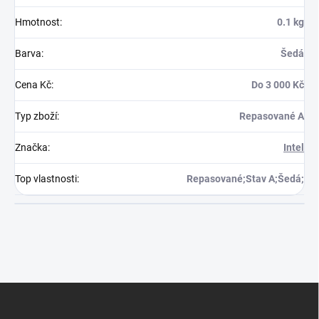
Hmotnost
:
0.1 kg
Barva
:
Šedá
Cena Kč
:
Do 3 000 Kč
Typ zboží
:
Repasované A
Značka
:
Intel
Top vlastnosti
:
Repasované;Stav A;Šedá;
Z
á