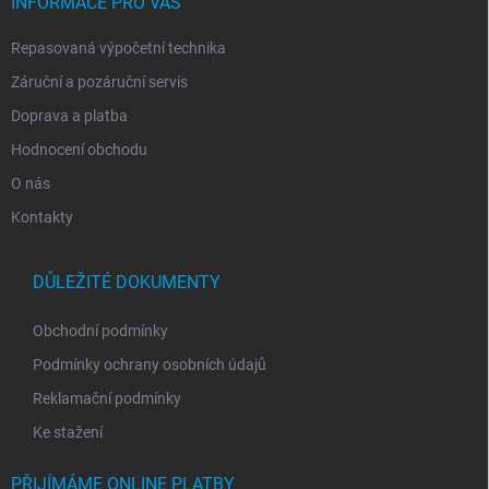
í
INFORMACE PRO VÁS
Repasovaná výpočetní technika
Záruční a pozáruční servis
Doprava a platba
Hodnocení obchodu
O nás
Kontakty
DŮLEŽITÉ DOKUMENTY
Obchodní podmínky
Podmínky ochrany osobních údajů
Reklamační podmínky
Ke stažení
PŘIJÍMÁME ONLINE PLATBY