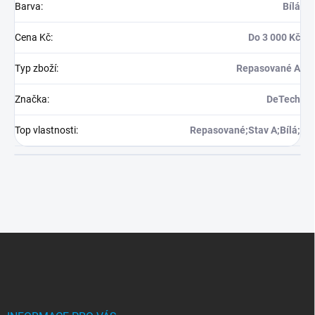
Barva
:
Bílá
Cena Kč
:
Do 3 000 Kč
Typ zboží
:
Repasované A
Značka
:
DeTech
Top vlastnosti
:
Repasované;Stav A;Bílá;
Z
á
p
a
t