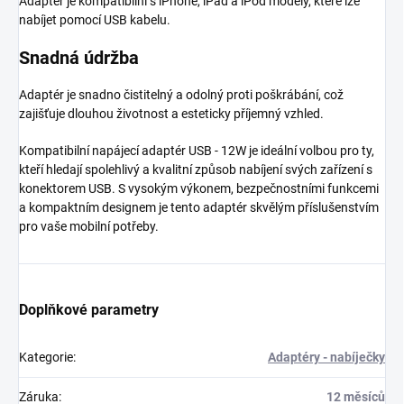
Adaptér je kompatibilní s iPhone, iPad a iPod modely, které lze
nabíjet pomocí USB kabelu.
Snadná údržba
Adaptér je snadno čistitelný a odolný proti poškrábání, což
zajišťuje dlouhou životnost a esteticky příjemný vzhled.
Kompatibilní napájecí adaptér USB - 12W je ideální volbou pro ty,
kteří hledají spolehlivý a kvalitní způsob nabíjení svých zařízení s
konektorem USB. S vysokým výkonem, bezpečnostními funkcemi
a kompaktním designem je tento adaptér skvělým příslušenstvím
pro vaše mobilní potřeby.
Doplňkové parametry
Kategorie
:
Adaptéry - nabíječky
Záruka
:
12 měsíců