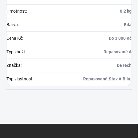
Hmotnost
:
0.2 kg
Barva
:
Bílá
Cena Kč
:
Do 3 000 Kč
Typ zboží
:
Repasované A
Značka
:
DeTech
Top vlastnosti
:
Repasované;Stav A;Bílá;
Z
á