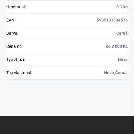
Hmotnost
:
0.1 kg
EAN
:
5905131534576
Barva
:
Černá
Cena Kč
:
Do 3 000 Kč
Typ zboží
:
Nové
Top vlastnosti
:
Nové;Černá;
Z
á
p