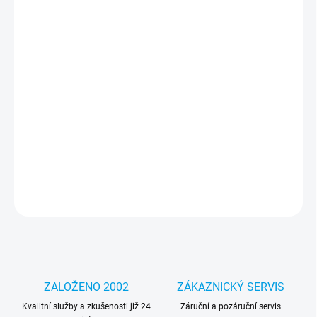
cena:
MOŽNOSTI
DORUČENÍ
−
+
Přidat do košíku
Jedinečný design – díky němu bude váš telefon vypadat lépe a
podtrhne váš jedinečný styl a individualitu. Část pouzdra je
průhledná, díky čemuž je grafika integrální s telefonem.
DETAILNÍ INFORMACE
ZEPTAT SE
HLÍDAT
ZALOŽENO 2002
ZÁKAZNICKÝ SERVIS
Kvalitní služby a zkušenosti již 24
Záruční a pozáruční servis