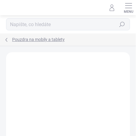
Přejít
na
obsah
Hledat
Pouzdra na mobily a tablety
Podrobnosti hodnocení
Neohodnoceno
ZNAČKA:
DC COMICS
AKCE