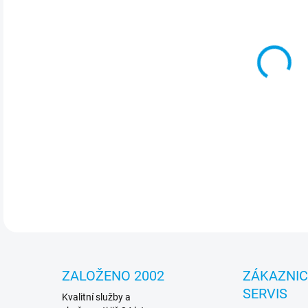
cena
MOŽ
Jed
vypa
indi
graf
DETA
ZALOŽENO 2002
ZÁKAZNI
SERVIS
Kvalitní služby a