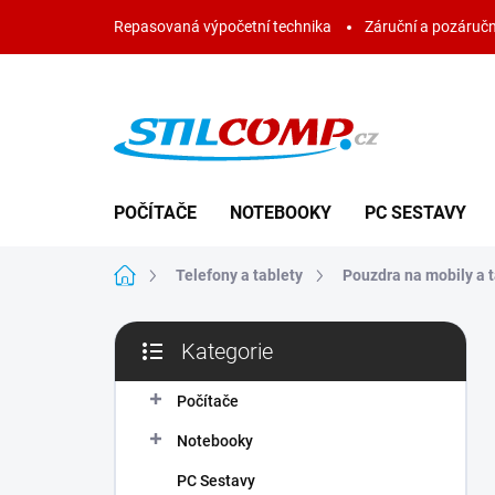
Přejít
Repasovaná výpočetní technika
Záruční a pozáručn
na
obsah
POČÍTAČE
NOTEBOOKY
PC SESTAVY
Domů
Telefony a tablety
Pouzdra na mobily a t
P
Kategorie
o
Přeskočit
s
kategorie
t
Počítače
r
Notebooky
a
n
PC Sestavy