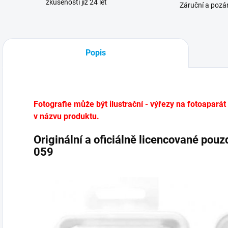
zkušenosti již 24 let
Záruční a pozár
Popis
Fotografie může být ilustrační - výřezy na fotoaparát
v názvu produktu.
Originální a oficiálně licencované po
059