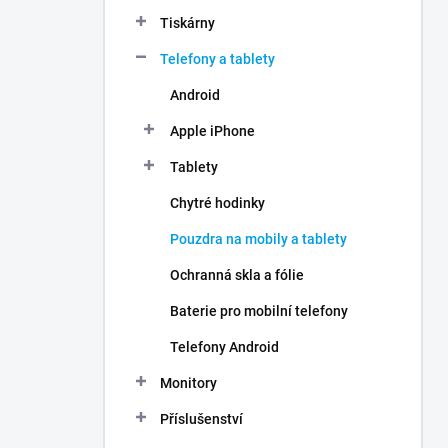
n
Tiskárny
í
p
Telefony a tablety
a
n
Android
e
Apple iPhone
l
Tablety
Chytré hodinky
Pouzdra na mobily a tablety
Ochranná skla a fólie
Baterie pro mobilní telefony
Telefony Android
Monitory
Příslušenství