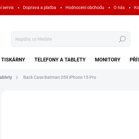
í servis
Doprava a platba
Hodnocení obchodu
O nás
Ko
Hledat
TISKÁRNY
TELEFONY A TABLETY
MONITORY
PŘÍ
ablety
Back Case Batman 059 iPhone 15 Pro
Neohodnoceno
Podrobnosti hodnocení
ZNAČKA:
DC COM
AKCE
4
99 
Měr
SK