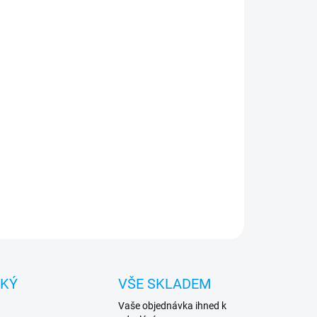
:
NOSTI DORUČENÍ
−
+
Přidat do košíku
inečný design – díky němu bude váš telefon
dat lépe a podtrhne váš jedinečný styl a
vidualitu. Část pouzdra je průhledná, díky čemuž je
ika integrální s telefonem.
ILNÍ INFORMACE
ZEPTAT SE
HLÍDAT
CKÝ
VŠE SKLADEM
Vaše objednávka ihned k