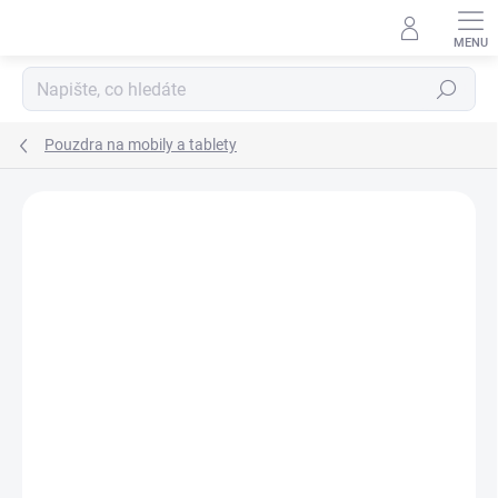
Přejít
na
obsah
Hledat
Pouzdra na mobily a tablety
Podrobnosti hodnocení
Neohodnoceno
ZNAČKA:
DC COMICS
AKCE