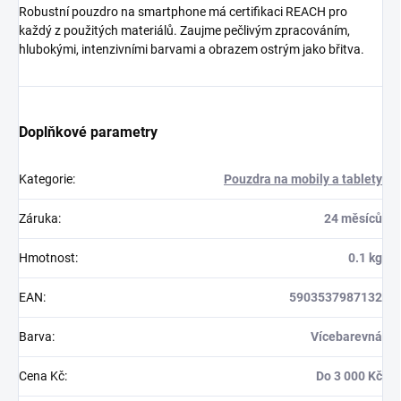
Robustní pouzdro na smartphone má certifikaci REACH pro
každý z použitých materiálů. Zaujme pečlivým zpracováním,
hlubokými, intenzivními barvami a obrazem ostrým jako břitva.
Doplňkové parametry
Kategorie
:
Pouzdra na mobily a tablety
Záruka
:
24 měsíců
Hmotnost
:
0.1 kg
EAN
:
5903537987132
Barva
:
Vícebarevná
Cena Kč
:
Do 3 000 Kč