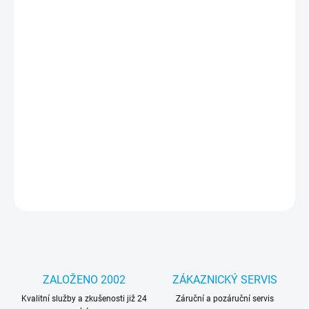
cena:
MOŽNOSTI
DORUČENÍ
−
+
Přidat do košíku
Jedinečný design – díky němu bude váš telefon vypadat lépe a
podtrhne váš jedinečný styl a individualitu. Část pouzdra je
průhledná, díky čemuž je grafika integrální s telefonem.
DETAILNÍ INFORMACE
ZEPTAT SE
HLÍDAT
ZALOŽENO 2002
ZÁKAZNICKÝ SERVIS
Kvalitní služby a zkušenosti již 24
Záruční a pozáruční servis