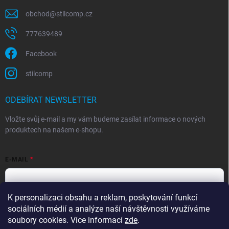
obchod
@
stilcomp.cz
777639489
Facebook
stilcomp
ODEBÍRAT NEWSLETTER
Vložte svůj e-mail a my vám budeme zasílat informace o nových
produktech na našem e-shopu.
E-MAIL
K personalizaci obsahu a reklam, poskytování funkcí
Souhlasím s
podmínkami ochrany osobních údajů
sociálních médií a analýze naší návštěvnosti využíváme
Přihlásit se
soubory cookies. Více informací
zde
.