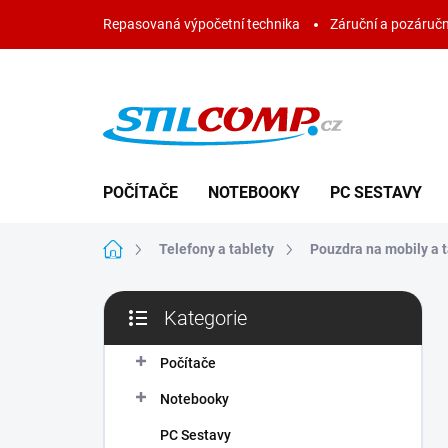
Přejít
Repasovaná výpočetní technika
Záruční a pozáručn
na
obsah
POČÍTAČE
NOTEBOOKY
PC SESTAVY
Domů
Telefony a tablety
Pouzdra na mobily a t
P
Kategorie
o
Přeskočit
s
kategorie
t
Počítače
r
Notebooky
a
n
PC Sestavy