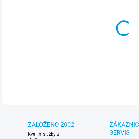
cena
MOŽ
Jed
vypa
indi
graf
DETA
ZALOŽENO 2002
ZÁKAZNI
SERVIS
Kvalitní služby a