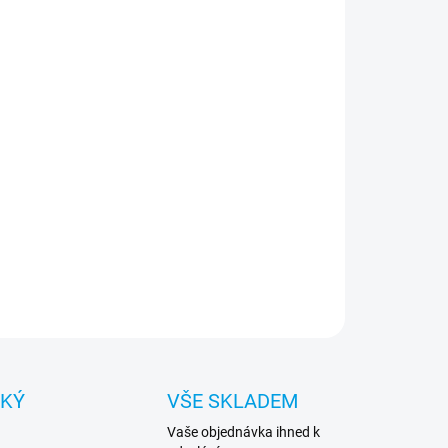
:
NOSTI DORUČENÍ
−
+
Přidat do košíku
inečný design – díky němu bude váš telefon
dat lépe a podtrhne váš jedinečný styl a
vidualitu. Část pouzdra je průhledná, díky čemuž je
ika integrální s telefonem.
ILNÍ INFORMACE
ZEPTAT SE
HLÍDAT
CKÝ
VŠE SKLADEM
Vaše objednávka ihned k