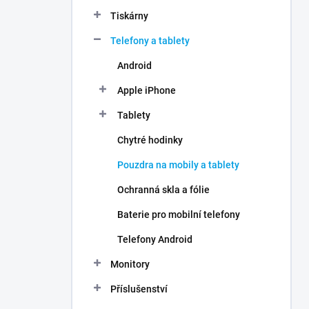
n
Tiskárny
í
p
Telefony a tablety
a
n
Android
e
Apple iPhone
l
Tablety
Chytré hodinky
Pouzdra na mobily a tablety
Ochranná skla a fólie
Baterie pro mobilní telefony
Telefony Android
Monitory
Příslušenství