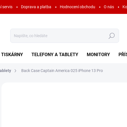
í servis
Doprava a platba
Hodnocení obchodu
O nás
Ko
Hledat
TISKÁRNY
TELEFONY A TABLETY
MONITORY
PŘÍ
ablety
Back Case Captain America 025 iPhone 13 Pro
Neohodnoceno
Podrobnosti hodnocení
ZNAČKA:
DC COM
AKCE
4
99 
Měr
SK