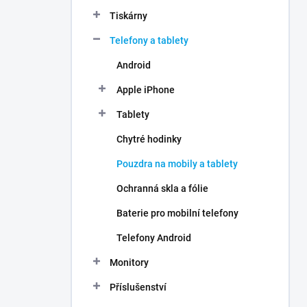
n
Tiskárny
í
p
Telefony a tablety
a
n
Android
e
Apple iPhone
l
Tablety
Chytré hodinky
Pouzdra na mobily a tablety
Ochranná skla a fólie
Baterie pro mobilní telefony
Telefony Android
Monitory
Příslušenství