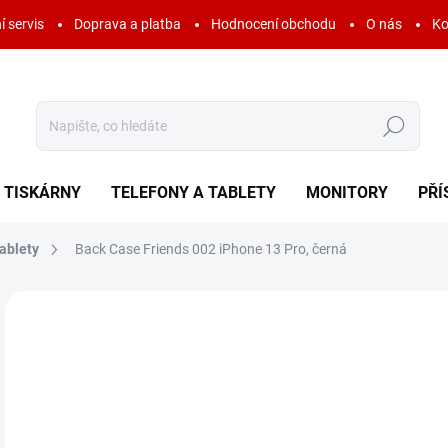
í servis
Doprava a platba
Hodnocení obchodu
O nás
Ko
Hledat
TISKÁRNY
TELEFONY A TABLETY
MONITORY
PŘÍ
ablety
Back Case Friends 002 iPhone 13 Pro, černá
Neohodnoceno
Podrobnosti hodnocení
ZNAČKA:
DC COM
AKCE
4
99 
Měr
SK