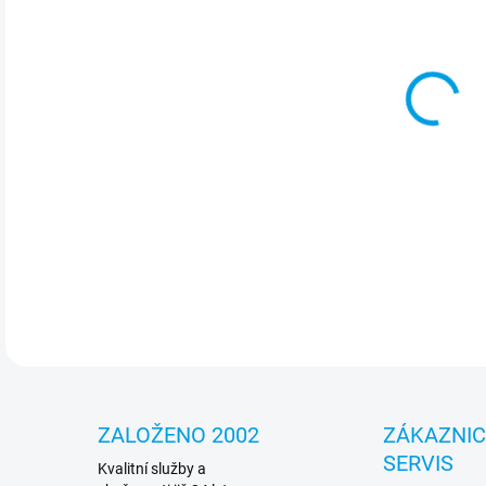
cena
MOŽ
Jed
vypa
indi
graf
DETA
ZALOŽENO 2002
ZÁKAZNI
SERVIS
Kvalitní služby a