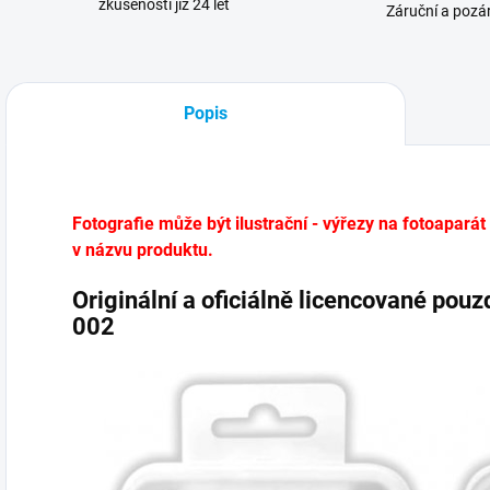
zkušenosti již 24 let
Záruční a pozár
Popis
Fotografie může být ilustrační - výřezy na fotoaparát
v názvu produktu.
Originální a oficiálně licencované pou
002