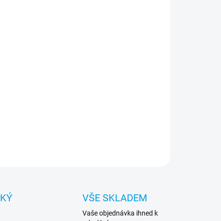
:
NOSTI DORUČENÍ
−
+
Přidat do košíku
inečný design – díky němu bude váš telefon
dat lépe a podtrhne váš jedinečný styl a
vidualitu. Část pouzdra je průhledná, díky čemuž je
ika integrální s telefonem.
ILNÍ INFORMACE
ZEPTAT SE
HLÍDAT
CKÝ
VŠE SKLADEM
Vaše objednávka ihned k