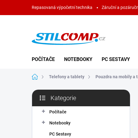
Přejít
Repasovaná výpočetní technika
Záruční a pozáručn
na
obsah
POČÍTAČE
NOTEBOOKY
PC SESTAVY
Domů
Telefony a tablety
Pouzdra na mobily a t
P
Kategorie
o
Přeskočit
s
kategorie
t
Počítače
r
Notebooky
a
n
PC Sestavy