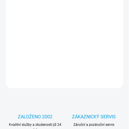
cena:
MOŽNOSTI
DORUČENÍ
−
+
Přidat do košíku
Jedinečný design – díky němu bude váš telefon vypadat lépe a
podtrhne váš jedinečný styl a individualitu. Část pouzdra je
průhledná, díky čemuž je grafika integrální s telefonem.
DETAILNÍ INFORMACE
ZEPTAT SE
HLÍDAT
ZALOŽENO 2002
ZÁKAZNICKÝ SERVIS
Kvalitní služby a zkušenosti již 24
Záruční a pozáruční servis