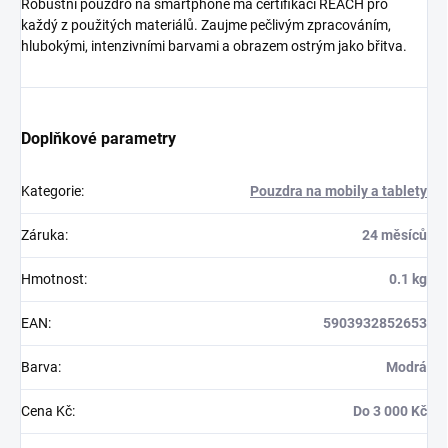
Robustní pouzdro na smartphone má certifikaci REACH pro
každý z použitých materiálů. Zaujme pečlivým zpracováním,
hlubokými, intenzivními barvami a obrazem ostrým jako břitva.
Doplňkové parametry
Kategorie
:
Pouzdra na mobily a tablety
Záruka
:
24 měsíců
Hmotnost
:
0.1 kg
EAN
:
5903932852653
Barva
:
Modrá
Cena Kč
:
Do 3 000 Kč