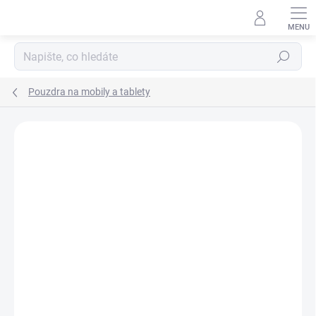
Přejít
na
obsah
Hledat
Pouzdra na mobily a tablety
Podrobnosti hodnocení
Neohodnoceno
ZNAČKA:
DC COMICS
AKCE