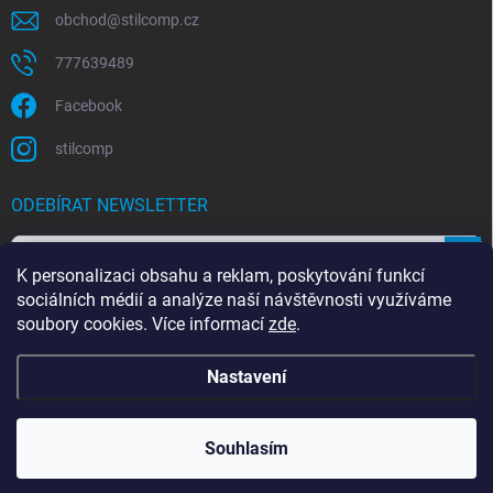
obchod
@
stilcomp.cz
777639489
Facebook
stilcomp
ODEBÍRAT NEWSLETTER
Přihl
K personalizaci obsahu a reklam, poskytování funkcí
se
sociálních médií a analýze naší návštěvnosti využíváme
soubory cookies. Více informací
zde
.
Souhlasím s
podmínkami ochrany osobních údajů
Nastavení
Copyright 2026
StilComp.cz
. Všechna práva vyhrazena.
Upravit nastavení
cookies
Souhlasím
Vytvořil Shoptet