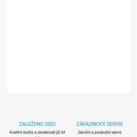
cena:
MOŽNOSTI
DORUČENÍ
−
+
Přidat do košíku
Jedinečný design – díky němu bude váš telefon vypadat lépe a
podtrhne váš jedinečný styl a individualitu. Část pouzdra je
průhledná, díky čemuž je grafika integrální s telefonem.
DETAILNÍ INFORMACE
ZEPTAT SE
HLÍDAT
ZALOŽENO 2002
ZÁKAZNICKÝ SERVIS
Kvalitní služby a zkušenosti již 24
Záruční a pozáruční servis