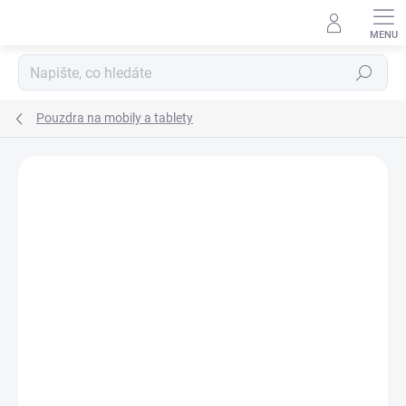
Přejít
na
obsah
Hledat
Pouzdra na mobily a tablety
Podrobnosti hodnocení
Neohodnoceno
ZNAČKA:
DC COMICS
AKCE