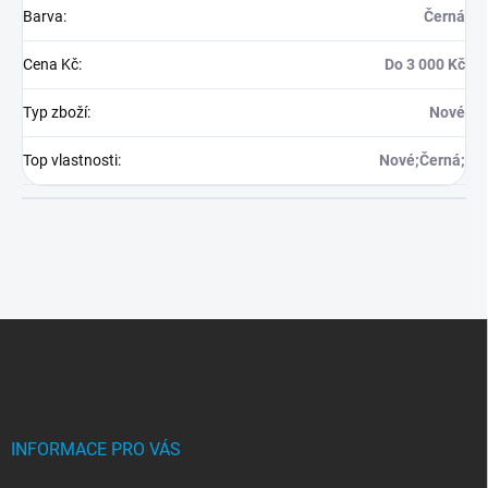
Barva
:
Černá
Cena Kč
:
Do 3 000 Kč
Typ zboží
:
Nové
Top vlastnosti
:
Nové;Černá;
Z
á
p
a
t
í
INFORMACE PRO VÁS