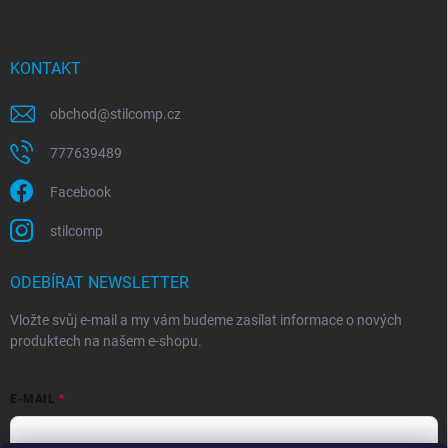
KONTAKT
obchod
@
stilcomp.cz
777639489
Facebook
stilcomp
ODEBÍRAT NEWSLETTER
Vložte svůj e-mail a my vám budeme zasílat informace o nových
produktech na našem e-shopu.
E-MAIL