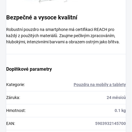
Bezpečné a vysoce kvalitní
Robustní pouzdro na smartphone má certifikaci REACH pro
každý z použitých materiálů. Zaujme pečlivým zpracováním,
hlubokými, intenzivními barvami a obrazem ostrým jako břitva.
Doplňkové parametry
Kategorie
:
Pouzdra na mobily a tablety
Záruka
:
24 měsíců
Hmotnost
:
0.1 kg
EAN
:
5903932145700