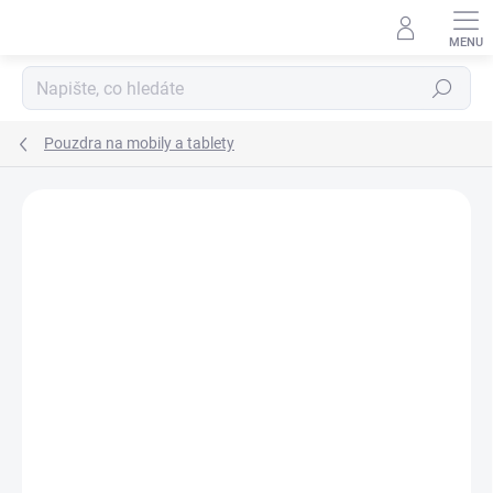
Přejít
na
obsah
Hledat
Pouzdra na mobily a tablety
Podrobnosti hodnocení
Neohodnoceno
ZNAČKA:
DC COMICS
AKCE