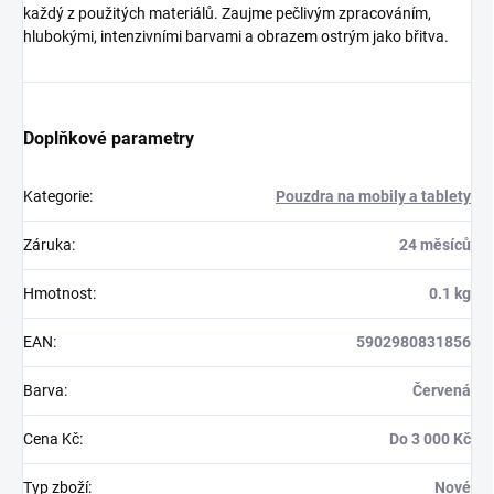
každý z použitých materiálů. Zaujme pečlivým zpracováním,
hlubokými, intenzivními barvami a obrazem ostrým jako břitva.
Doplňkové parametry
Kategorie
:
Pouzdra na mobily a tablety
Záruka
:
24 měsíců
Hmotnost
:
0.1 kg
EAN
:
5902980831856
Barva
:
Červená
Cena Kč
:
Do 3 000 Kč
Typ zboží
:
Nové