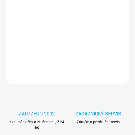
MOŽNOSTI
DORUČENÍ
−
+
Přidat do košíku
Jedinečný design – díky němu bude váš telefon vypadat lépe a
podtrhne váš jedinečný styl a individualitu. Část pouzdra je
průhledná, díky čemuž je grafika integrální s telefonem.
DETAILNÍ INFORMACE
ZEPTAT SE
HLÍDAT
ZALOŽENO 2002
ZÁKAZNICKÝ SERVIS
Kvalitní služby a zkušenosti již 24
Záruční a pozáruční servis
let