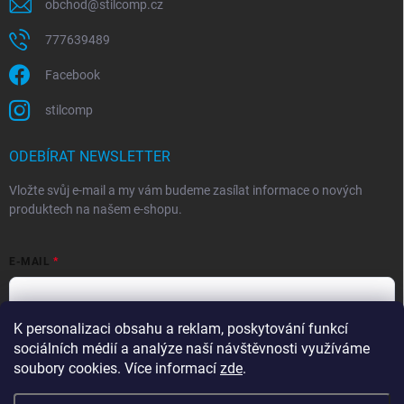
obchod
@
stilcomp.cz
777639489
Facebook
stilcomp
ODEBÍRAT NEWSLETTER
Vložte svůj e-mail a my vám budeme zasílat informace o nových
produktech na našem e-shopu.
E-MAIL
K personalizaci obsahu a reklam, poskytování funkcí
Souhlasím s
podmínkami ochrany osobních údajů
sociálních médií a analýze naší návštěvnosti využíváme
Přihlásit se
soubory cookies. Více informací
zde
.