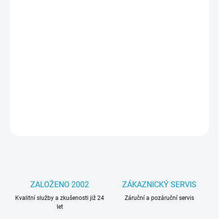
MOŽNOSTI
DORUČENÍ
−
+
Přidat do košíku
Jedinečný design – díky němu bude váš telefon vypadat lépe a
podtrhne váš jedinečný styl a individualitu. Část pouzdra je
průhledná, díky čemuž je grafika integrální s telefonem.
DETAILNÍ INFORMACE
ZEPTAT SE
HLÍDAT
ZALOŽENO 2002
ZÁKAZNICKÝ SERVIS
Kvalitní služby a zkušenosti již 24
Záruční a pozáruční servis
let