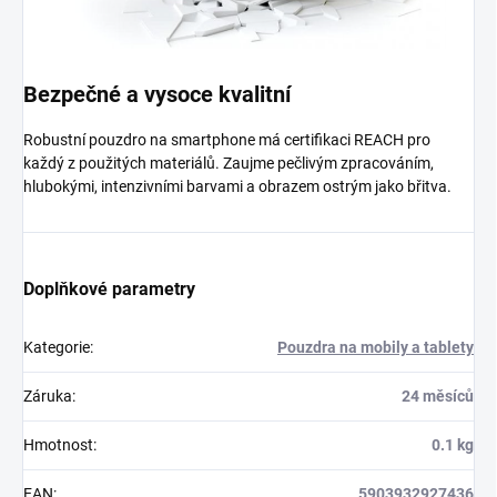
Bezpečné a vysoce kvalitní
Robustní pouzdro na smartphone má certifikaci REACH pro
každý z použitých materiálů. Zaujme pečlivým zpracováním,
hlubokými, intenzivními barvami a obrazem ostrým jako břitva.
Doplňkové parametry
Kategorie
:
Pouzdra na mobily a tablety
Záruka
:
24 měsíců
Hmotnost
:
0.1 kg
EAN
:
5903932927436