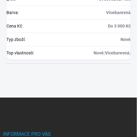
Barva
:
Vícebarevná
Cena Kč
:
Do 3 000 Kč
Typ zboží
:
Nové
Top vlastnosti
:
Nové;Vícebarevná;
Z
á
p
a
t
í
INFORMACE PRO VÁS