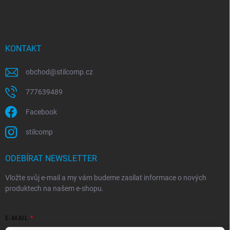
KONTAKT
obchod
@
stilcomp.cz
777639489
Facebook
stilcomp
ODEBÍRAT NEWSLETTER
Vložte svůj e-mail a my vám budeme zasílat informace o nových
produktech na našem e-shopu.
E-MAIL