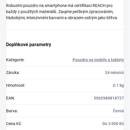
Robustní pouzdro na smartphone má certifikaci REACH pro
každý z použitých materiálů. Zaujme pečlivým zpracováním,
hlubokými, intenzivními barvami a obrazem ostrým jako břitva.
Doplňkové parametry
Kategorie
:
Pouzdra na mobily a tablety
Záruka
:
24 měsíců
Hmotnost
:
0.1 kg
EAN
:
5902980818727
Barva
:
Černá
Cena Kč
:
Do 3 000 Kč