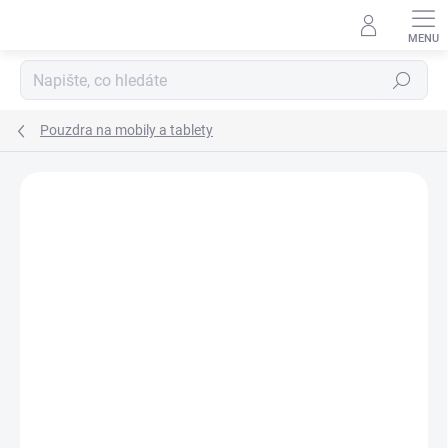
Přejít
na
obsah
Hledat
Pouzdra na mobily a tablety
Podrobnosti hodnocení
Neohodnoceno
ZNAČKA:
DC COMICS
AKCE