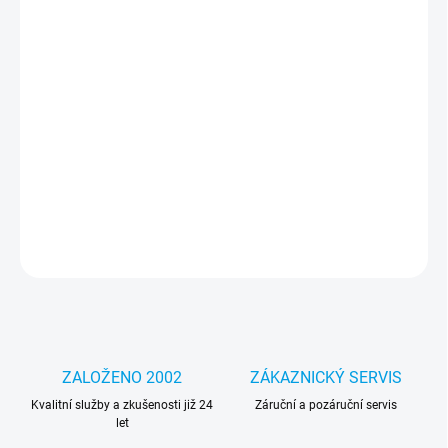
MOŽNOSTI
DORUČENÍ
−
+
Přidat do košíku
Jedinečný design – díky němu bude váš telefon vypadat lépe a
podtrhne váš jedinečný styl a individualitu. Část pouzdra je
průhledná, díky čemuž je grafika integrální s telefonem.
DETAILNÍ INFORMACE
ZEPTAT SE
HLÍDAT
ZALOŽENO 2002
ZÁKAZNICKÝ SERVIS
Kvalitní služby a zkušenosti již 24
Záruční a pozáruční servis
let