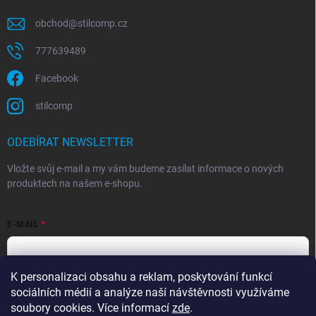
obchod
@
stilcomp.cz
777639489
Facebook
stilcomp
ODEBÍRAT NEWSLETTER
Vložte svůj e-mail a my vám budeme zasílat informace o nových
produktech na našem e-shopu.
E-MAIL
K personalizaci obsahu a reklam, poskytování funkcí
Souhlasím s
podmínkami ochrany osobních údajů
sociálních médií a analýze naší návštěvnosti využíváme
Přihlásit se
soubory cookies. Více informací
zde
.