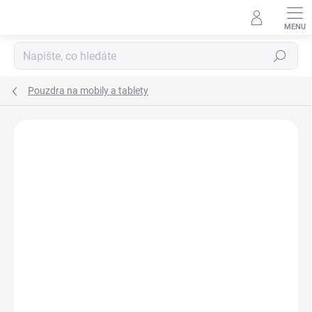
Přejít
na
obsah
Hledat
Pouzdra na mobily a tablety
Podrobnosti hodnocení
Neohodnoceno
ZNAČKA:
DC COMICS
AKCE