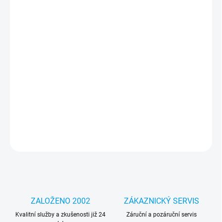
cena:
MOŽNOSTI
DORUČENÍ
−
+
Přidat do košíku
Jedinečný design – díky němu bude váš telefon vypadat lépe a
podtrhne váš jedinečný styl a individualitu. Část pouzdra je
průhledná, díky čemuž je grafika integrální s telefonem.
DETAILNÍ INFORMACE
ZEPTAT SE
HLÍDAT
ZALOŽENO 2002
ZÁKAZNICKÝ SERVIS
Kvalitní služby a zkušenosti již 24
Záruční a pozáruční servis