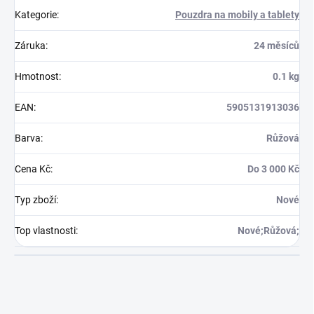
Kategorie
:
Pouzdra na mobily a tablety
Záruka
:
24 měsíců
Hmotnost
:
0.1 kg
EAN
:
5905131913036
Barva
:
Růžová
Cena Kč
:
Do 3 000 Kč
Typ zboží
:
Nové
Top vlastnosti
:
Nové;Růžová;