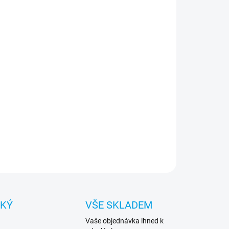
:
NOSTI DORUČENÍ
−
+
Přidat do košíku
inečný design – díky němu bude váš telefon
dat lépe a podtrhne váš jedinečný styl a
vidualitu. Část pouzdra je průhledná, díky čemuž je
ika integrální s telefonem.
ILNÍ INFORMACE
ZEPTAT SE
HLÍDAT
CKÝ
VŠE SKLADEM
Vaše objednávka ihned k