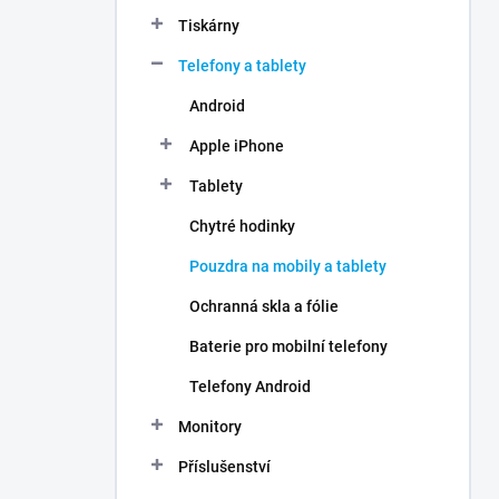
n
Tiskárny
í
p
Telefony a tablety
a
n
Android
e
Apple iPhone
l
Tablety
Chytré hodinky
Pouzdra na mobily a tablety
Ochranná skla a fólie
Baterie pro mobilní telefony
Telefony Android
Monitory
Příslušenství