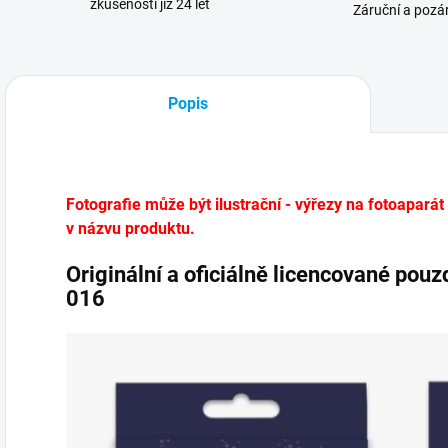
zkušenosti již 24 let
Záruční a pozár
Popis
Fotografie může být ilustrační - výřezy na fotoaparát
v názvu produktu.
Originální a oficiálně licencované pou
016