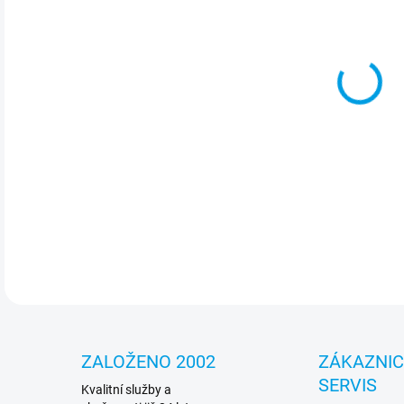
cena
MOŽ
Jed
vypa
indi
graf
DETA
ZALOŽENO 2002
ZÁKAZNI
SERVIS
Kvalitní služby a