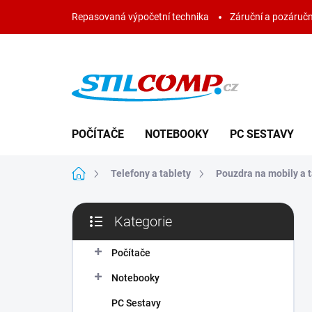
Přejít
Repasovaná výpočetní technika
Záruční a pozáručn
na
obsah
POČÍTAČE
NOTEBOOKY
PC SESTAVY
Domů
Telefony a tablety
Pouzdra na mobily a t
P
Kategorie
o
Přeskočit
s
kategorie
t
Počítače
r
Notebooky
a
n
PC Sestavy