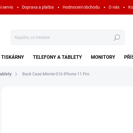
í servis
Doprava a platba
Hodnocení obchodu
O nás
Ko
Hledat
TISKÁRNY
TELEFONY A TABLETY
MONITORY
PŘÍ
ablety
Back Case Minnie 016 iPhone 11 Pro
Neohodnoceno
Podrobnosti hodnocení
ZNAČKA:
DC COM
AKCE
4
99 
Měr
SK