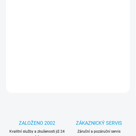
cena:
MOŽNOSTI
DORUČENÍ
−
+
Přidat do košíku
Jedinečný design – díky němu bude váš telefon vypadat lépe a
podtrhne váš jedinečný styl a individualitu. Část pouzdra je
průhledná, díky čemuž je grafika integrální s telefonem.
DETAILNÍ INFORMACE
ZEPTAT SE
HLÍDAT
ZALOŽENO 2002
ZÁKAZNICKÝ SERVIS
Kvalitní služby a zkušenosti již 24
Záruční a pozáruční servis