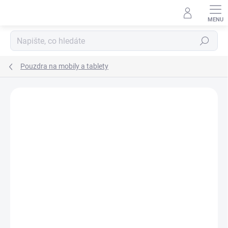
Přejít
na
obsah
Hledat
Pouzdra na mobily a tablety
Podrobnosti hodnocení
Neohodnoceno
ZNAČKA:
DC COMICS
AKCE