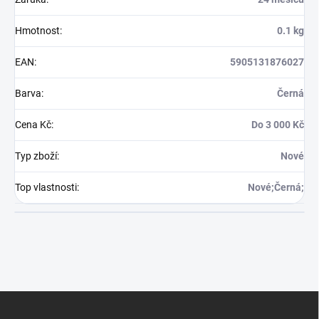
Hmotnost
:
0.1 kg
EAN
:
5905131876027
Barva
:
Černá
Cena Kč
:
Do 3 000 Kč
Typ zboží
:
Nové
Top vlastnosti
:
Nové;Černá;
Z
á