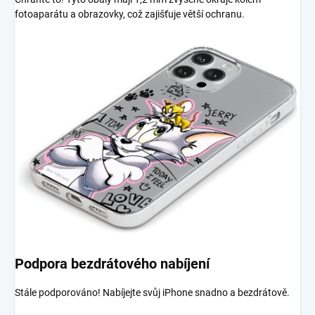
fotoaparátu a obrazovky, což zajišťuje větší ochranu.
Podpora bezdrátového nabíjení
Stále podporováno! Nabíjejte svůj iPhone snadno a bezdrátově.