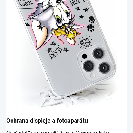
Ochrana displeje a fotoaparátu
Chraňte to! Tyto obaly mají 1,2 mm zvýšené okraje kolem