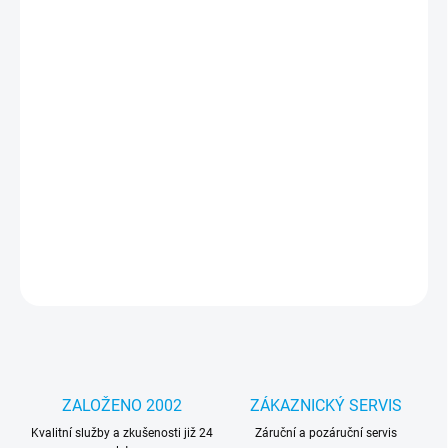
cena:
MOŽNOSTI
DORUČENÍ
−
+
Přidat do košíku
Jedinečný design – díky němu bude váš telefon vypadat lépe a
podtrhne váš jedinečný styl a individualitu. Část pouzdra je
průhledná, díky čemuž je grafika integrální s telefonem.
DETAILNÍ INFORMACE
ZEPTAT SE
HLÍDAT
ZALOŽENO 2002
ZÁKAZNICKÝ SERVIS
Kvalitní služby a zkušenosti již 24
Záruční a pozáruční servis