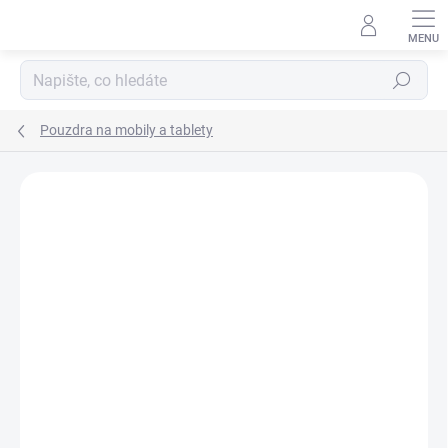
Přejít
na
obsah
Hledat
Pouzdra na mobily a tablety
Podrobnosti hodnocení
Neohodnoceno
ZNAČKA:
DC COMICS
AKCE