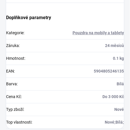
Doplňkové parametry
Kategorie
:
Pouzdra na mobily a tablety
Záruka
:
24 měsíců
Hmotnost
:
0.1 kg
EAN
:
5904805246135
Barva
:
Bílá
Cena Kč
:
Do 3 000 Kč
Typ zboží
:
Nové
Top vlastnosti
:
Nové;Bílá;