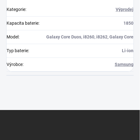
Kategorie
:
Výprodej
Kapacita baterie
:
1850
Model
:
Galaxy Core Duos, i8260, i8262, Galaxy Core
Typ baterie
:
Li-ion
Výrobce
:
Samsung
Z
á
p
a