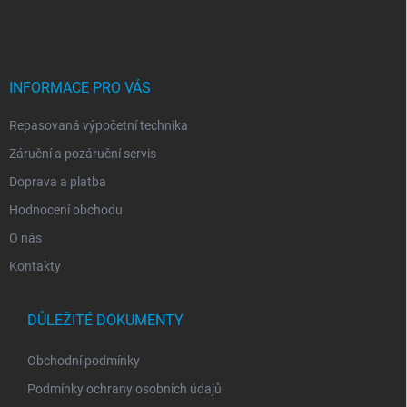
á
p
a
t
í
INFORMACE PRO VÁS
Repasovaná výpočetní technika
Záruční a pozáruční servis
Doprava a platba
Hodnocení obchodu
O nás
Kontakty
DŮLEŽITÉ DOKUMENTY
Obchodní podmínky
Podmínky ochrany osobních údajů