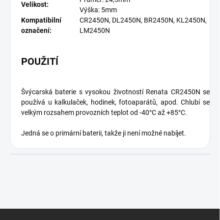
Velikost:
Výška: 5mm
Kompatibilní
CR2450N, DL2450N, BR2450N, KL2450N,
označení:
LM2450N
POUŽITÍ
Švýcarská baterie s vysokou životností Renata CR2450N se
používá u kalkulaček, hodinek, fotoaparátů, apod. Chlubí se
velkým rozsahem provozních teplot od -40°C až +85°C.
Jedná se o primární baterii, takže ji není možné nabíjet.
Z