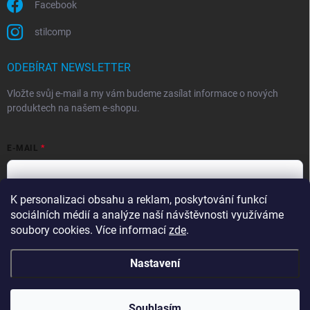
Facebook
stilcomp
ODEBÍRAT NEWSLETTER
Vložte svůj e-mail a my vám budeme zasílat informace o nových
produktech na našem e-shopu.
E-MAIL
K personalizaci obsahu a reklam, poskytování funkcí
Souhlasím s
podmínkami ochrany osobních údajů
sociálních médií a analýze naší návštěvnosti využíváme
Přihlásit se
soubory cookies. Více informací
zde
.
Nastavení
Copyright 2026
StilComp.cz
. Všechna práva vyhrazena.
Upravit nastavení
cookies
Souhlasím