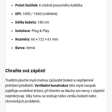
Počet tlačítek:
6 včetně posuvného kolečka
DPI:
1000 / 1600 (volitelné)
Délka kabelu:
180 cm
Instalace:
Plug & Play
Rozměry:
66 × 122 × 61 mm
Barva:
černá
Chraňte svá zápěstí
Tradiční ploché myši mohou způsobit bolest a nepříjemné
přetížení předloktí.
Vertikální konstrukce
této myši naopak
zajišťuje uvolněné držení, při kterém se šlachy ani nervy v zápěstí
nepřekrývají. Díky tomu se snižuje riziko vzniku bolestí nebo
chronických problémů.