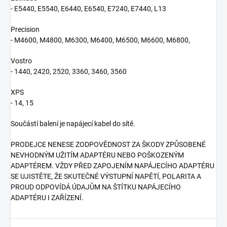
- E5440, E5540, E6440, E6540, E7240, E7440, L13
Precision
- M4600, M4800, M6300, M6400, M6500, M6600, M6800,
Vostro
- 1440, 2420, 2520, 3360, 3460, 3560
XPS
- 14, 15
Součástí balení je napájecí kabel do sítě.
PRODEJCE NENESE ZODPOVĚDNOST ZA ŠKODY ZPŮSOBENÉ
NEVHODNÝM UŽITÍM ADAPTÉRU NEBO POŠKOZENÝM
ADAPTÉREM. VŽDY PŘED ZAPOJENÍM NAPÁJECÍHO ADAPTÉRU
SE UJISTĚTE, ŽE SKUTEČNÉ VÝSTUPNÍ NAPĚTÍ, POLARITA A
PROUD ODPOVÍDÁ ÚDAJŮM NA ŠTÍTKU NAPÁJECÍHO
ADAPTÉRU I ZAŘÍZENÍ.