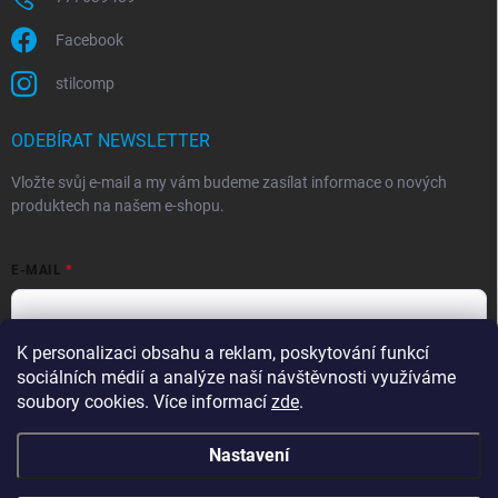
Facebook
stilcomp
ODEBÍRAT NEWSLETTER
Vložte svůj e-mail a my vám budeme zasílat informace o nových
produktech na našem e-shopu.
E-MAIL
K personalizaci obsahu a reklam, poskytování funkcí
Souhlasím s
podmínkami ochrany osobních údajů
sociálních médií a analýze naší návštěvnosti využíváme
Přihlásit se
soubory cookies. Více informací
zde
.
Nastavení