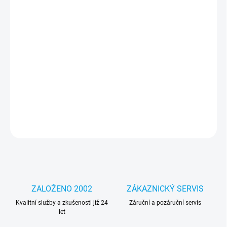
−
+
Přidat do košíku
Adaptér Dell 240W/19.5V
Součástí balení je napájecí kabel do sítě.
DETAILNÍ INFORMACE
ZEPTAT SE
HLÍDAT
ZALOŽENO 2002
ZÁKAZNICKÝ SERVIS
Kvalitní služby a zkušenosti již 24
Záruční a pozáruční servis
let