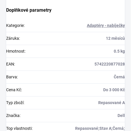
Doplňkové parametry
Kategorie
:
Adaptéry - nabíječky
Záruka
:
12 měsíců
Hmotnost
:
0.5 kg
EAN
:
5742220877028
Barva
:
Černá
Cena Kč
:
Do 3 000 Kč
Typ zboží
:
Repasované A
Značka
:
Dell
Top vlastnosti
:
Repasované;Stav A;Černá;