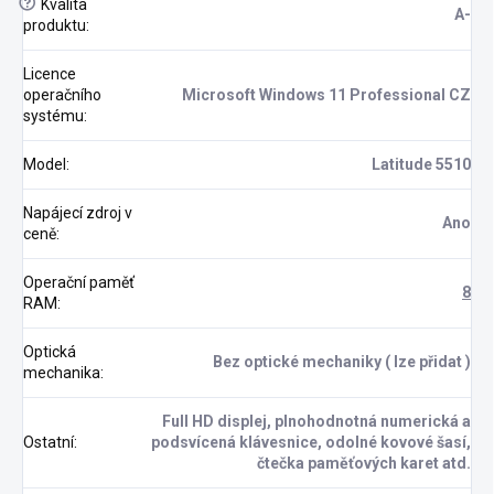
?
Kvalita
A-
produktu
:
Licence
operačního
Microsoft Windows 11 Professional CZ
systému
:
Model
:
Latitude 5510
Napájecí zdroj v
Ano
ceně
:
Operační paměť
8
RAM
:
Optická
Bez optické mechaniky ( lze přidat )
mechanika
:
Full HD displej, plnohodnotná numerická a
Ostatní
:
podsvícená klávesnice, odolné kovové šasí,
čtečka paměťových karet atd.