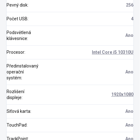
Pevný disk
:
256
Počet USB
:
4
Podsvětlená
Ano
klávesnice
:
Procesor
:
Intel Core i5 10310U
Předinstalovaný
operační
Ano
systém
:
Rozlišení
1920x1080
displeje
:
Síťová karta
:
Ano
TouchPad
:
Ano
TrackPoint
:
Ano