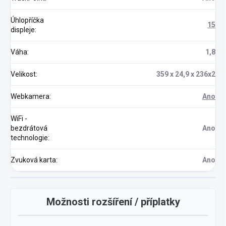
Úhlopříčka
15
displeje
:
Váha
:
1,8
Velikost
:
359 x 24,9 x 236x2
Webkamera
:
Ano
WiFi -
bezdrátová
Ano
technologie
:
Zvuková karta
:
Ano
Možnosti rozšíření / příplatky