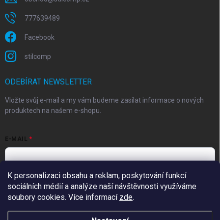
777639489
Facebook
stilcomp
ODEBÍRAT NEWSLETTER
Vložte svůj e-mail a my vám budeme zasílat informace o nových
produktech na našem e-shopu.
E-MAIL
K personalizaci obsahu a reklam, poskytování funkcí
Souhlasím s
podmínkami ochrany osobních údajů
sociálních médií a analýze naší návštěvnosti využíváme
Přihlásit se
soubory cookies. Více informací
zde
.