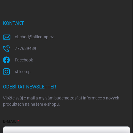
KONTAKT
obchod
@
stilcomp.cz
777639489
Facebook
stilcomp
ODEBÍRAT NEWSLETTER
Vložte svůj e-mail a my vám budeme zasílat informace o nových
produktech na našem e-shopu.
E-MAIL