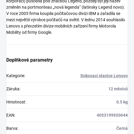
korporací) působila pod značkou Legend, později byl její název
změněn na portmonteau „nová legenda“ (latinsky Legend novo).
V roce 2005 firma koupila počítačovou divizi IBM a zařadila se
mezi největší výrobce počítačů na světě. V lednu 2014 souhlasilo
Lenovo s převzetím divize mobilních zařízení firmy Motorola
Mobility od firmy Google.
Doplňkové parametry
Kategorie
:
Dokovací stanice Lenovo
Záruka
:
12 měsíců
Hmotnost
:
0.5 kg
EAN
:
4053199920044
Barva
:
Černá