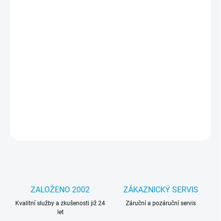
cena:
MOŽNOSTI
DORUČENÍ
−
+
Přidat do košíku
Originální dokovací stanice Lenovo 40AH pro notebooky Lenovo
ThinkPad
DETAILNÍ INFORMACE
ZEPTAT SE
HLÍDAT
ZALOŽENO 2002
ZÁKAZNICKÝ SERVIS
Kvalitní služby a zkušenosti již 24
Záruční a pozáruční servis
let