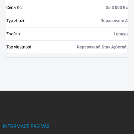
Cena Kč
:
Do 3 000 Kč
Typ zboží
:
Repasované A
Značka
:
Lenovo
Top vlastnosti
:
Repasované;Stav A;Černá;
Z
á
p
a
t
í
INFORMACE PRO VÁS