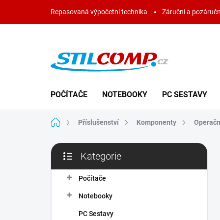
Přejít
Repasovaná výpočetní technika
Záruční a pozáručn
na
obsah
POČÍTAČE
NOTEBOOKY
PC SESTAVY
Domů
Příslušenství
Komponenty
Operačn
P
Kategorie
o
Přeskočit
s
kategorie
t
Počítače
r
Notebooky
a
n
PC Sestavy