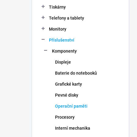
n
Tiskárny
í
p
Telefony a tablety
a
n
Monitory
e
Příslušenství
l
Komponenty
Displeje
Baterie do notebooků
Grafické karty
Pevné disky
Operační paměti
Procesory
Interní mechanika