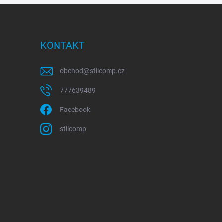
KONTAKT
obchod
@
stilcomp.cz
777639489
Facebook
stilcomp