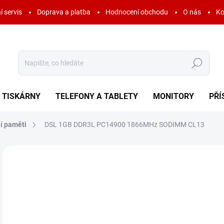
í servis
Doprava a platba
Hodnocení obchodu
O nás
Ko
Hledat
TISKÁRNY
TELEFONY A TABLETY
MONITORY
PŘÍ
í paměti
DSL 1GB DDR3L PC14900 1866MHz SODIMM CL13
Neohodnoceno
Podrobnosti hodnocení
ZNAČKA:
DSL
40
48 
Měr
SK
cena
MOŽ