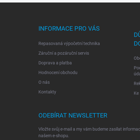
Z
á
p
a
INFORMACE PRO VÁS
t
D
í
D
Repasovaná výpočetní technika
Záruční a pozáruční servis
Ob
Doprava a platba
Po
Hodnocení obchodu
úd
O nás
Re
Kontakty
Ke 
ODEBÍRAT NEWSLETTER
Vložte svůj e-mail a my vám budeme zasílat informa
našem e-shopu.