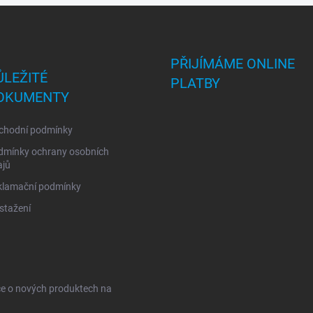
PŘIJÍMÁME ONLINE
ŮLEŽITÉ
PLATBY
OKUMENTY
chodní podmínky
dmínky ochrany osobních
ajů
klamační podmínky
stažení
ce o nových produktech na