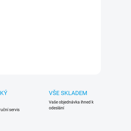
−
+
Přidat do košíku
rační paměť pro notebooky, DSL 1GB DDR3L
6MHz SODIMM CL13
ILNÍ INFORMACE
ZEPTAT SE
HLÍDAT
CKÝ
VŠE SKLADEM
Vaše objednávka ihned k
odeslání
uční servis