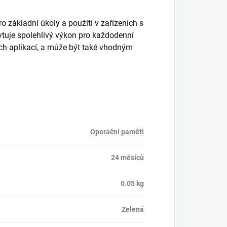
ákladní úkoly a použití v zařízeních s
uje spolehlivý výkon pro každodenní
ých aplikací, a může být také vhodným
Operační paměti
24 měsíců
0.05 kg
Zelená