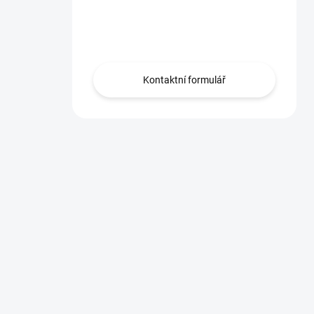
Máte otázku?
Obraťte se na nás.
Kontaktní formulář