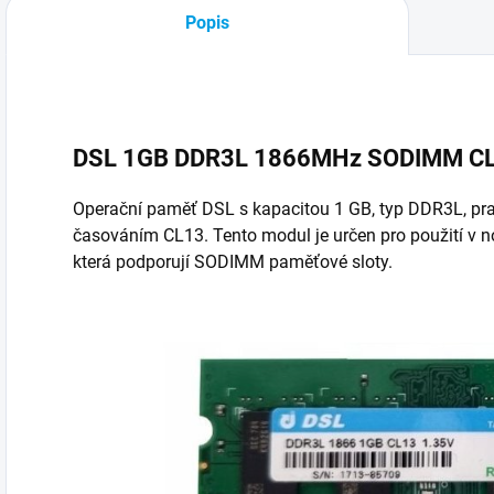
Popis
DSL 1GB DDR3L 1866MHz SODIMM C
Operační paměť DSL s kapacitou 1 GB, typ DDR3L, pra
časováním CL13. Tento modul je určen pro použití v n
která podporují SODIMM paměťové sloty.