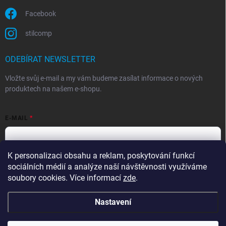
Facebook
stilcomp
ODEBÍRAT NEWSLETTER
Vložte svůj e-mail a my vám budeme zasílat informace o nových
produktech na našem e-shopu.
E-MAIL
K personalizaci obsahu a reklam, poskytování funkcí
Souhlasím s
podmínkami ochrany osobních údajů
sociálních médií a analýze naší návštěvnosti využíváme
Přihlásit se
soubory cookies. Více informací
zde
.
Nastavení
Copyright 2026
StilComp.cz
. Všechna práva vyhrazena.
Upravit nastavení