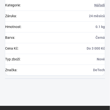
Kategorie
:
Nářadí
Záruka
:
24 měsíců
Hmotnost
:
0.1 kg
Barva
:
Černá
Cena Kč
:
Do 3 000 Kč
Typ zboží
:
Nové
Značka
:
DeTech
Z