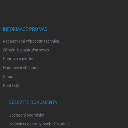
á
p
a
t
í
INFORMACE PRO VÁS
Repasovaná výpočetní technika
Záruční a pozáruční servis
Doprava a platba
Hodnocení obchodu
O nás
Kontakty
DŮLEŽITÉ DOKUMENTY
Obchodní podmínky
Podmínky ochrany osobních údajů