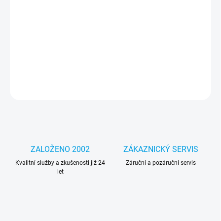
MOŽNOSTI
DORUČENÍ
Profesionální nástroj pro výměnu baterií, dotykové obrazovky,
LCD, krytu, pevného disku atd. Vhodné pro notebooky, mobilní
telefony, tablety atd.
DETAILNÍ INFORMACE
ZEPTAT SE
HLÍDAT
ZALOŽENO 2002
ZÁKAZNICKÝ SERVIS
Kvalitní služby a zkušenosti již 24
Záruční a pozáruční servis
let