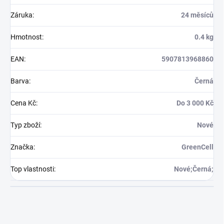
Záruka
:
24 měsíců
Hmotnost
:
0.4 kg
EAN
:
5907813968860
Barva
:
Černá
Cena Kč
:
Do 3 000 Kč
Typ zboží
:
Nové
Značka
:
GreenCell
Top vlastnosti
:
Nové;Černá;