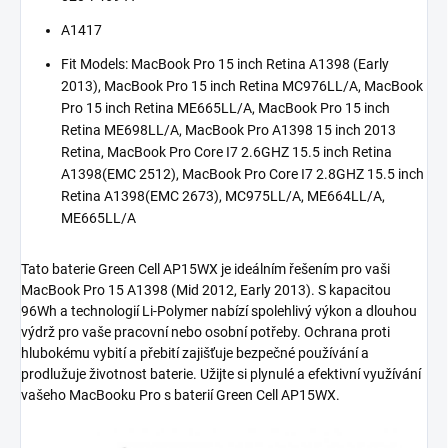
A1417
Fit Models: MacBook Pro 15 inch Retina A1398 (Early
2013), MacBook Pro 15 inch Retina MC976LL/A, MacBook
Pro 15 inch Retina ME665LL/A, MacBook Pro 15 inch
Retina ME698LL/A, MacBook Pro A1398 15 inch 2013
Retina, MacBook Pro Core I7 2.6GHZ 15.5 inch Retina
A1398(EMC 2512), MacBook Pro Core I7 2.8GHZ 15.5 inch
Retina A1398(EMC 2673), MC975LL/A, ME664LL/A,
ME665LL/A
Tato baterie Green Cell AP15WX je ideálním řešením pro vaši
MacBook Pro 15 A1398 (Mid 2012, Early 2013). S kapacitou
96Wh a technologií Li-Polymer nabízí spolehlivý výkon a dlouhou
výdrž pro vaše pracovní nebo osobní potřeby. Ochrana proti
hlubokému vybití a přebití zajišťuje bezpečné používání a
prodlužuje životnost baterie. Užijte si plynulé a efektivní využívání
vašeho MacBooku Pro s baterií Green Cell AP15WX.