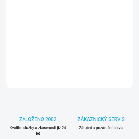
cena:
MOŽNOSTI
DORUČENÍ
−
+
Přidat do košíku
Green Cell AP15WX Baterie Apple A1417 pro Apple MacBook Pro
15 A1398 (Mid 2012, Early 2013) 96Wh Li-Pol
DETAILNÍ INFORMACE
ZEPTAT SE
HLÍDAT
ZALOŽENO 2002
ZÁKAZNICKÝ SERVIS
Kvalitní služby a zkušenosti již 24
Záruční a pozáruční servis
let