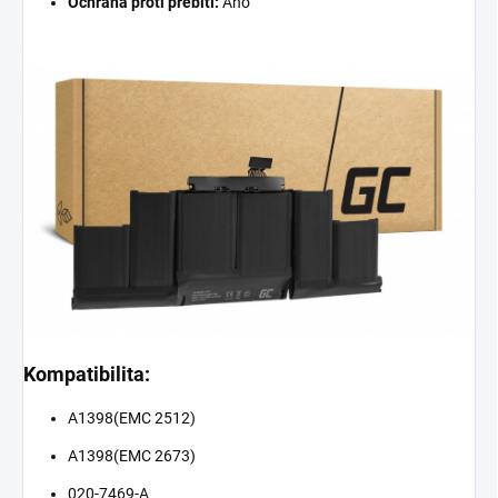
Ochrana proti přebití:
Ano
Kompatibilita:
A1398(EMC 2512)
A1398(EMC 2673)
020-7469-A