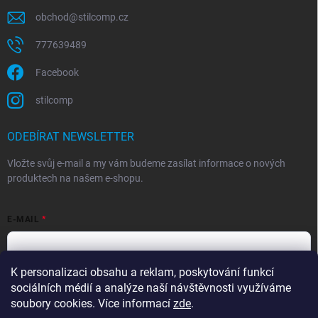
obchod
@
stilcomp.cz
777639489
Facebook
stilcomp
ODEBÍRAT NEWSLETTER
Vložte svůj e-mail a my vám budeme zasílat informace o nových
produktech na našem e-shopu.
E-MAIL
K personalizaci obsahu a reklam, poskytování funkcí
Souhlasím s
podmínkami ochrany osobních údajů
sociálních médií a analýze naší návštěvnosti využíváme
Přihlásit se
soubory cookies. Více informací
zde
.