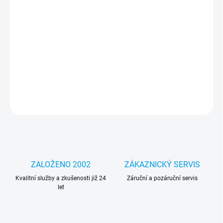
cena:
MOŽNOSTI
DORUČENÍ
Výkonná náhradní baterie Green Cell zajistí spolehlivé napájení a
mobilitu vašeho notebooku. Ideální řešení pro každodenní práci i
cestování bez omezení. Kód specifikace: LE118
DETAILNÍ INFORMACE
ZEPTAT SE
HLÍDAT
ZALOŽENO 2002
ZÁKAZNICKÝ SERVIS
Kvalitní služby a zkušenosti již 24
Záruční a pozáruční servis
let