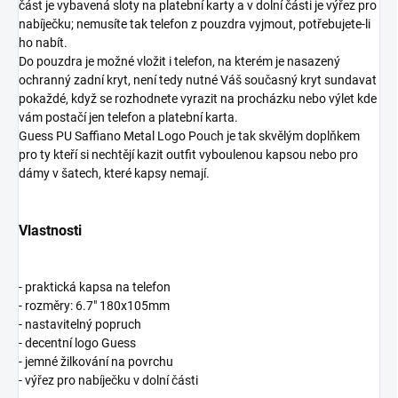
část je vybavená sloty na platební karty a v dolní části je výřez pro
nabíječku; nemusíte tak telefon z pouzdra vyjmout, potřebujete-li
ho nabít.
Do pouzdra je možné vložit i telefon, na kterém je nasazený
ochranný zadní kryt, není tedy nutné Váš současný kryt sundavat
pokaždé, když se rozhodnete vyrazit na procházku nebo výlet kde
vám postačí jen telefon a platební karta.
Guess PU Saffiano Metal Logo Pouch je tak skvělým doplňkem
pro ty kteří si nechtějí kazit outfit vyboulenou kapsou nebo pro
dámy v šatech, které kapsy nemají.
Vlastnosti
- praktická kapsa na telefon
- rozměry: 6.7" 180x105mm
- nastavitelný popruch
- decentní logo Guess
- jemné žilkování na povrchu
- výřez pro nabíječku v dolní části