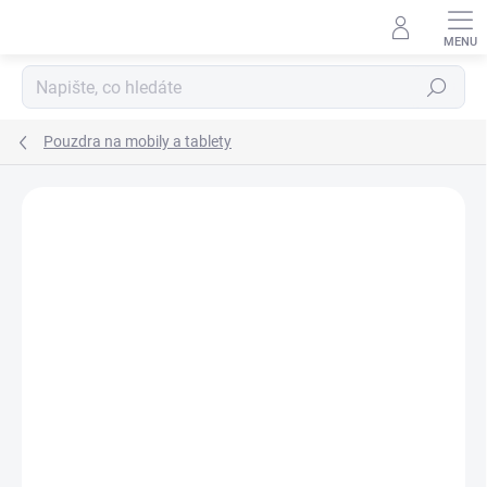
Přejít
na
obsah
Hledat
Pouzdra na mobily a tablety
Podrobnosti hodnocení
Neohodnoceno
ZNAČKA:
GUESS
AKCE