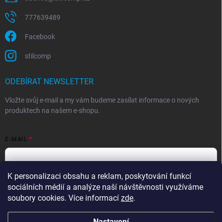
777639489
Facebook
stilcomp
ODEBÍRAT NEWSLETTER
Vložte svůj e-mail a my vám budeme zasílat informace o nových
produktech na našem e-shopu.
E-MAIL
K personalizaci obsahu a reklam, poskytování funkcí
Souhlasím s
podmínkami ochrany osobních údajů
sociálních médií a analýze naší návštěvnosti využíváme
Přihlásit se
soubory cookies. Více informací
zde
.
Nastavení