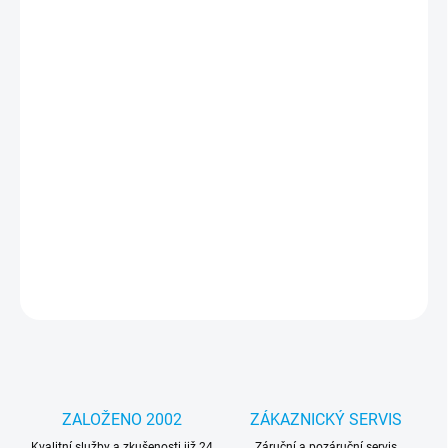
MOŽNOSTI
DORUČENÍ
−
+
Přidat do košíku
Kolekce elegance zakončená zlatým logem Guess. Značka Guess
je po desetiletí ztotožňována s vynikajícím designem a nejvyšší
kvalitou. Nová kolekce ochranných 4G tašek na telefony vychází
ze stejných hodnot. Vyznačuje se tištěným logem 4G na luxusní
texturě ekokůže.
DETAILNÍ INFORMACE
ZEPTAT SE
HLÍDAT
ZALOŽENO 2002
ZÁKAZNICKÝ SERVIS
Kvalitní služby a zkušenosti již 24
Záruční a pozáruční servis