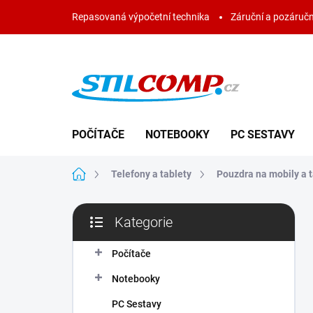
Přejít
Repasovaná výpočetní technika
Záruční a pozáručn
na
obsah
POČÍTAČE
NOTEBOOKY
PC SESTAVY
Domů
Telefony a tablety
Pouzdra na mobily a t
P
Kategorie
o
Přeskočit
s
kategorie
t
Počítače
r
Notebooky
a
n
PC Sestavy