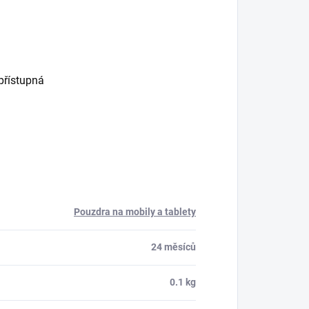
 přístupná
Pouzdra na mobily a tablety
24 měsíců
0.1 kg