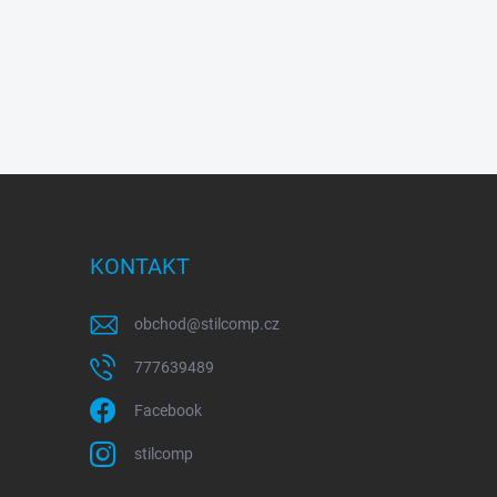
KONTAKT
obchod
@
stilcomp.cz
777639489
Facebook
stilcomp