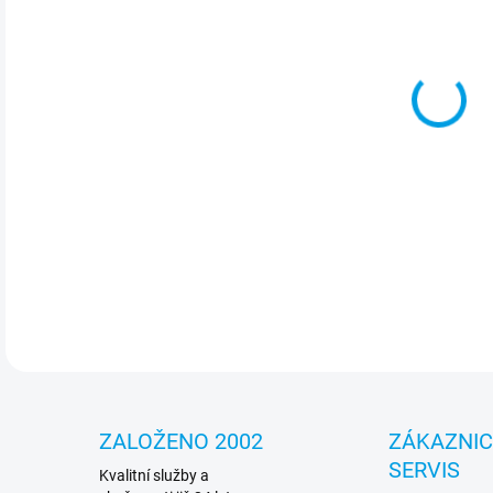
cena
MOŽ
Gues
měkk
kter
DETA
ZALOŽENO 2002
ZÁKAZNI
SERVIS
Kvalitní služby a