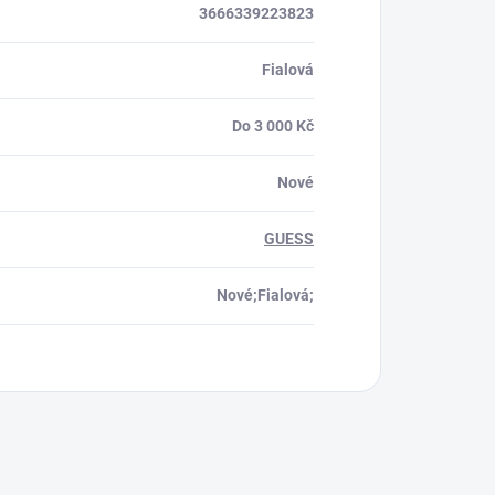
3666339223823
Fialová
Do 3 000 Kč
Nové
GUESS
Nové;Fialová;