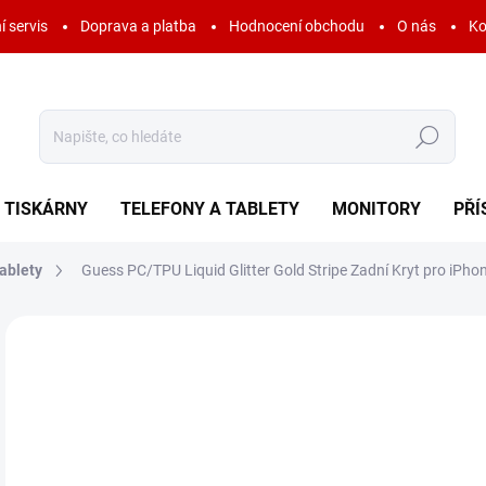
í servis
Doprava a platba
Hodnocení obchodu
O nás
Ko
Hledat
TISKÁRNY
TELEFONY A TABLETY
MONITORY
PŘÍ
ablety
Guess PC/TPU Liquid Glitter Gold Stripe Zadní Kryt pro iPho
Neohodnoceno
Podrobnosti hodnocení
ZNAČKA:
GUESS
AKCE
7
348
Měr
SK