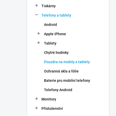
n
Tiskárny
í
p
Telefony a tablety
a
n
Android
e
Apple iPhone
l
Tablety
Chytré hodinky
Pouzdra na mobily a tablety
Ochranná skla a fólie
Baterie pro mobilní telefony
Telefony Android
Monitory
Příslušenství