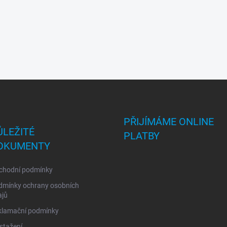
PŘIJÍMÁME ONLINE
ŮLEŽITÉ
PLATBY
OKUMENTY
chodní podmínky
dmínky ochrany osobních
ajů
klamační podmínky
stažení