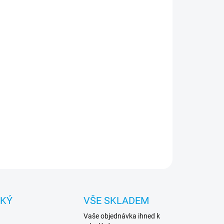
:
NOSTI DORUČENÍ
−
+
Přidat do košíku
s TPU Liquid Glitter Gold Stripe značkový kryt z
ého a odolného plastu s atraktivními glittery uvnitř,
é se přesýpají.
ILNÍ INFORMACE
ZEPTAT SE
HLÍDAT
CKÝ
VŠE SKLADEM
Vaše objednávka ihned k