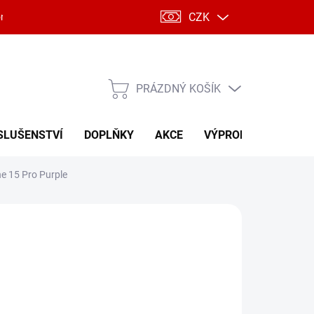
CZK
ntakty
PRÁZDNÝ KOŠÍK
NÁKUPNÍ
KOŠÍK
SLUŠENSTVÍ
DOPLŇKY
AKCE
VÝPRODEJ
ne 15 Pro Purple
34 Kč
288 Kč
 Kč včetně DPH
ná
LADEM
(2 KS)