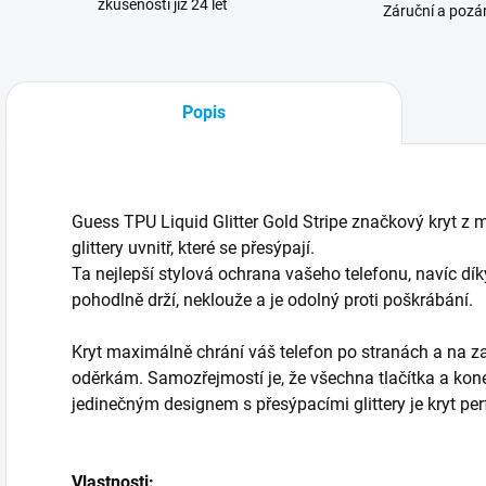
zkušenosti již 24 let
Záruční a pozár
Popis
Guess TPU Liquid Glitter Gold Stripe značkový kryt z 
glittery uvnitř, které se přesýpají.
Ta nejlepší stylová ochrana vašeho telefonu, navíc dí
pohodlně drží, neklouže a je odolný proti poškrábání.
Kryt maximálně chrání váš telefon po stranách a na za
oděrkám.
Samozřejmostí je, že všechna tlačítka a kone
jedinečným designem s přesýpacími glittery je kryt pe
Vlastnosti: