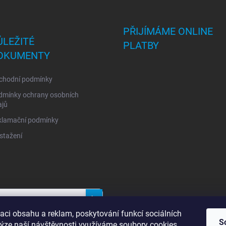
PŘIJÍMÁME ONLINE
ŮLEŽITÉ
PLATBY
OKUMENTY
chodní podmínky
dmínky ochrany osobních
ajů
klamační podmínky
stažení
Přihlásit
aci obsahu a reklam, poskytování funkcí sociálních
se
S
lýze naší návštěvnosti využíváme soubory cookies.