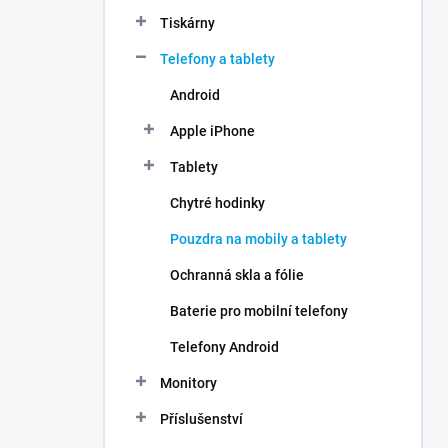
n
Tiskárny
í
p
Telefony a tablety
a
n
Android
e
Apple iPhone
l
Tablety
Chytré hodinky
Pouzdra na mobily a tablety
Ochranná skla a fólie
Baterie pro mobilní telefony
Telefony Android
Monitory
Příslušenství