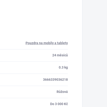
Pouzdra na mobily a tablety
24 měsíců
0.3 kg
3666339036218
Růžová
Do 3 000 Kč