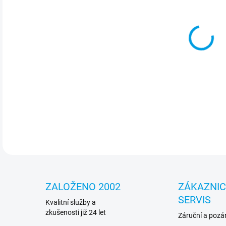
Nos
desi
mat
DETA
ZALOŽENO 2002
ZÁKAZNI
SERVIS
Kvalitní služby a
zkušenosti již 24 let
Záruční a pozár