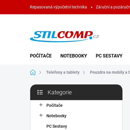
Přejít
Repasovaná výpočetní technika
Záruční a pozáručn
na
obsah
POČÍTAČE
NOTEBOOKY
PC SESTAVY
Domů
Telefony a tablety
Pouzdra na mobily a t
P
Kategorie
o
Přeskočit
s
kategorie
t
Počítače
r
Notebooky
a
n
PC Sestavy