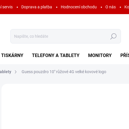
í servis
Doprava a platba
Hodnocení obchodu
O nás
Ko
Hledat
TISKÁRNY
TELEFONY A TABLETY
MONITORY
PŘÍ
ablety
Guess pouzdro 10" růžové 4G velké kovové logo
Neohodnoceno
Podrobnosti hodnocení
ZNAČKA:
GUESS
6
744
Měr
SK
cena
MOŽ