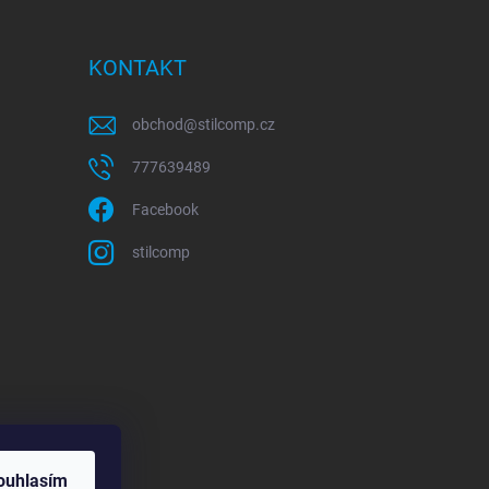
KONTAKT
obchod
@
stilcomp.cz
777639489
Facebook
stilcomp
ouhlasím