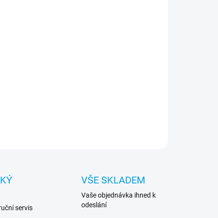
te své zařízení v moderním originálním Guess
gnovaném příslušenství, z vysoce kvalitních
eriálů
ILNÍ INFORMACE
ZEPTAT SE
HLÍDAT
CKÝ
VŠE SKLADEM
Vaše objednávka ihned k
odeslání
uční servis