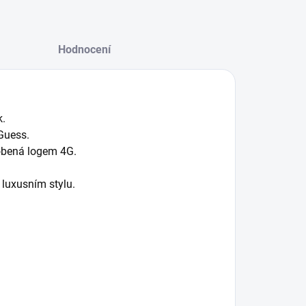
Hodnocení
k.
Guess.
dobená logem 4G.
 luxusním stylu.