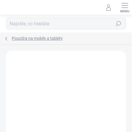
Přejít
na
obsah
Hledat
Pouzdra na mobily a tablety
Podrobnosti hodnocení
Neohodnoceno
ZNAČKA:
GUESS
AKCE