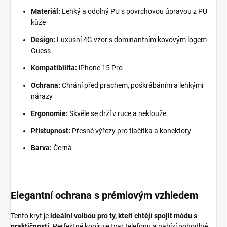
Materiál:
Lehký a odolný PU s povrchovou úpravou z PU
kůže
Design:
Luxusní 4G vzor s dominantním kovovým logem
Guess
Kompatibilita:
iPhone 15 Pro
Ochrana:
Chrání před prachem, poškrábáním a lehkými
nárazy
Ergonomie:
Skvěle se drží v ruce a neklouže
Přístupnost:
Přesné výřezy pro tlačítka a konektory
Barva:
Černá
Elegantní ochrana s prémiovým vzhledem
Tento kryt je
ideální volbou pro ty, kteří chtějí spojit módu s
praktičností
. Perfektně kopíruje tvar telefonu a nabízí pohodlné