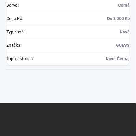
Barva
:
Černá
Cena Kč
:
Do 3 000 Kč
Typ zboží
:
Nové
Značka
:
GUESS
Top vlastnosti
:
Nové;Černá;
Z
á
p
a
t