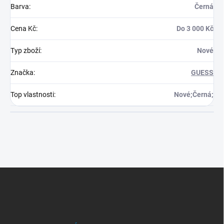
Barva
:
Černá
Cena Kč
:
Do 3 000 Kč
Typ zboží
:
Nové
Značka
:
GUESS
Top vlastnosti
:
Nové;Černá;
Z
á
p
a
t