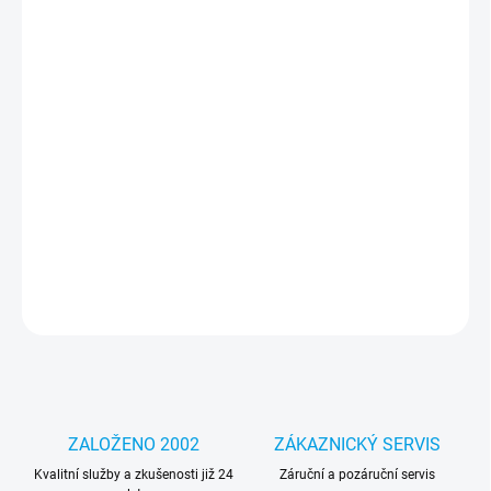
cena:
MOŽNOSTI
DORUČENÍ
−
+
Přidat do košíku
Luxusní černý zadní kryt s klasickým logem Guess a technologií
MagSafe, poskytující bezpečné připevnění a ochranu pro iPhone
16e.
DETAILNÍ INFORMACE
ZEPTAT SE
HLÍDAT
ZALOŽENO 2002
ZÁKAZNICKÝ SERVIS
Kvalitní služby a zkušenosti již 24
Záruční a pozáruční servis