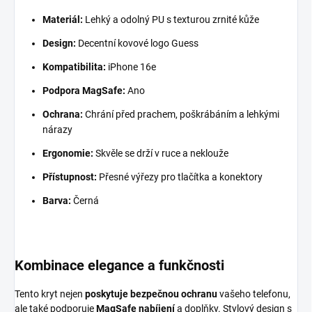
Materiál:
Lehký a odolný PU s texturou zrnité kůže
Design:
Decentní kovové logo Guess
Kompatibilita:
iPhone 16e
Podpora MagSafe:
Ano
Ochrana:
Chrání před prachem, poškrábáním a lehkými
nárazy
Ergonomie:
Skvěle se drží v ruce a neklouže
Přístupnost:
Přesné výřezy pro tlačítka a konektory
Barva:
Černá
Kombinace elegance a funkčnosti
Tento kryt nejen
poskytuje bezpečnou ochranu
vašeho telefonu,
ale také podporuje
MagSafe nabíjení
a doplňky. Stylový design s