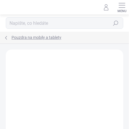
Přejít
na
obsah
Hledat
Pouzdra na mobily a tablety
Podrobnosti hodnocení
Neohodnoceno
ZNAČKA:
GUESS
AKCE