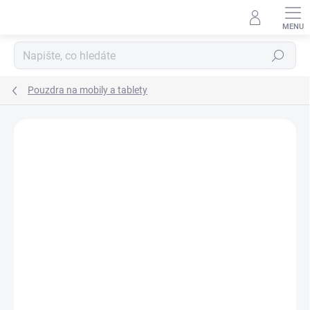
Přejít
na
obsah
Hledat
Pouzdra na mobily a tablety
Podrobnosti hodnocení
Neohodnoceno
ZNAČKA:
GUESS
AKCE