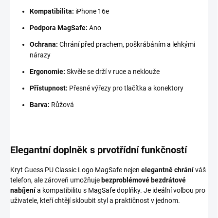
Kompatibilita:
iPhone 16e
Podpora MagSafe:
Ano
Ochrana:
Chrání před prachem, poškrábáním a lehkými
nárazy
Ergonomie:
Skvěle se drží v ruce a neklouže
Přístupnost:
Přesné výřezy pro tlačítka a konektory
Barva:
Růžová
Elegantní doplněk s prvotřídní funkčností
Kryt Guess PU Classic Logo MagSafe nejen
elegantně chrání
váš
telefon, ale zároveň umožňuje
bezproblémové bezdrátové
nabíjení
a kompatibilitu s MagSafe doplňky. Je ideální volbou pro
uživatele, kteří chtějí skloubit styl a praktičnost v jednom.