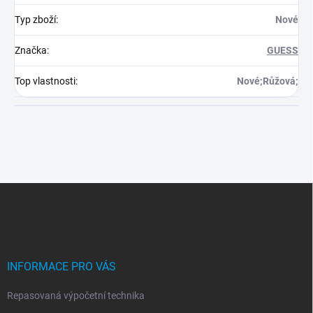
Typ zboží
:
Nové
Značka
:
GUESS
Top vlastnosti
:
Nové;Růžová;
Z
á
p
a
t
í
INFORMACE PRO VÁS
Repasovaná výpočetní technika