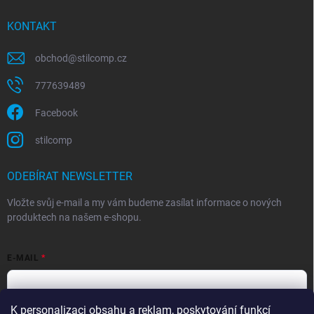
KONTAKT
obchod
@
stilcomp.cz
777639489
Facebook
stilcomp
ODEBÍRAT NEWSLETTER
Vložte svůj e-mail a my vám budeme zasílat informace o nových
produktech na našem e-shopu.
E-MAIL
K personalizaci obsahu a reklam, poskytování funkcí
Souhlasím s
podmínkami ochrany osobních údajů