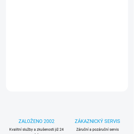
cena:
MOŽNOSTI
DORUČENÍ
−
+
Přidat do košíku
Luxusní růžový zadní kryt s klasickým logem Guess a technologií
MagSafe, poskytující bezpečné připevnění a ochranu pro iPhone
16e.
DETAILNÍ INFORMACE
ZEPTAT SE
HLÍDAT
ZALOŽENO 2002
ZÁKAZNICKÝ SERVIS
Kvalitní služby a zkušenosti již 24
Záruční a pozáruční servis