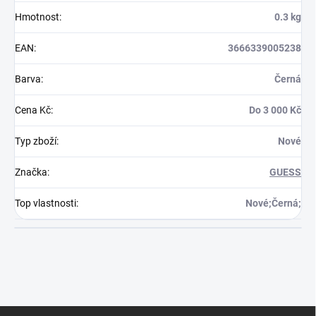
Hmotnost
:
0.3 kg
EAN
:
3666339005238
Barva
:
Černá
Cena Kč
:
Do 3 000 Kč
Typ zboží
:
Nové
Značka
:
GUESS
Top vlastnosti
:
Nové;Černá;
Z