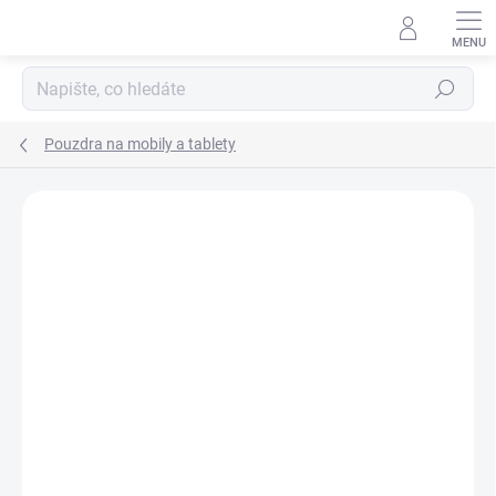
Přejít
na
obsah
Hledat
Pouzdra na mobily a tablety
Podrobnosti hodnocení
Neohodnoceno
ZNAČKA:
GUESS
AKCE