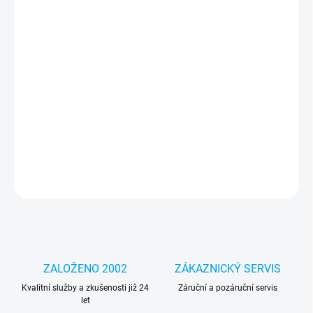
cena:
MOŽNOSTI
DORUČENÍ
−
+
Přidat do košíku
Noste své zařízení v moderním originálním Guess designovaném
příslušenství, z vysoce kvalitních materiálů
DETAILNÍ INFORMACE
ZEPTAT SE
HLÍDAT
ZALOŽENO 2002
ZÁKAZNICKÝ SERVIS
Kvalitní služby a zkušenosti již 24
Záruční a pozáruční servis
let