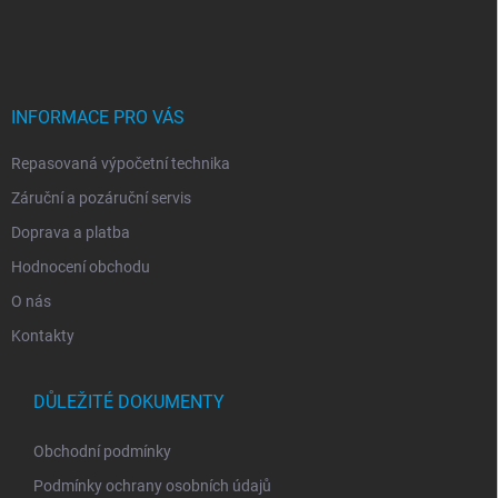
á
p
a
t
í
INFORMACE PRO VÁS
Repasovaná výpočetní technika
Záruční a pozáruční servis
Doprava a platba
Hodnocení obchodu
O nás
Kontakty
DŮLEŽITÉ DOKUMENTY
Obchodní podmínky
Podmínky ochrany osobních údajů