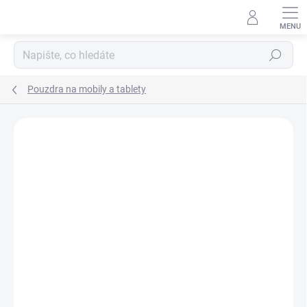
Přejít
na
obsah
Hledat
Pouzdra na mobily a tablety
Podrobnosti hodnocení
Neohodnoceno
ZNAČKA:
GUESS
AKCE