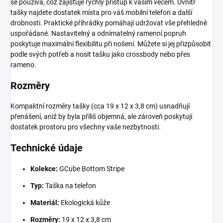
se používá, což zajišťuje rychlý přístup k vašim věcem. Uvnitř
tašky najdete dostatek místa pro váš mobilní telefon a další
drobnosti. Praktické přihrádky pomáhají udržovat vše přehledně
uspořádané. Nastavitelný a odnímatelný ramenní popruh
poskytuje maximální flexibilitu při nošení. Můžete si jej přizpůsobit
podle svých potřeb a nosit tašku jako crossbody nebo přes
rameno.
Rozměry
Kompaktní rozměry tašky (cca 19 x 12 x 3,8 cm) usnadňují
přenášení, aniž by byla příliš objemná, ale zároveň poskytují
dostatek prostoru pro všechny vaše nezbytnosti.
Technické údaje
Kolekce:
GCube Bottom Stripe
Typ:
Taška na telefon
Materiál:
Ekologická kůže
Rozměry:
19 x 12 x 3,8 cm