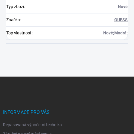
Typ zboží
:
Nové
Značka
:
GUESS
Top vlastnosti
:
Nové;Modrá;
Z
á
p
a
t
í
INFORMACE PRO VÁS
Repasovaná výpočetní technika
Záruční a pozáruční servis