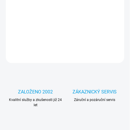
Luxusní telefonní taška značky Guess v elegantní zlaté barvě.
Taška je zdobena ikonickým vzorem 4G a logem Guess, což jí
dodává sofistikovaný vzhled. Disponuje zipem pro bezpečné
uložení vašeho telefonu a dalších drobností.
DETAILNÍ INFORMACE
ZEPTAT SE
HLÍDAT
ZALOŽENO 2002
ZÁKAZNICKÝ SERVIS
Kvalitní služby a zkušenosti již 24
Záruční a pozáruční servis
let