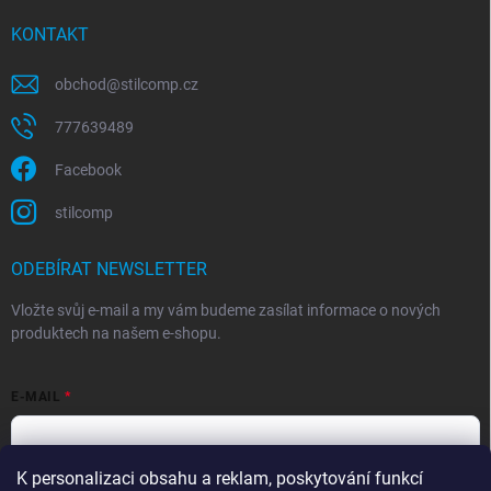
KONTAKT
obchod
@
stilcomp.cz
777639489
Facebook
stilcomp
ODEBÍRAT NEWSLETTER
Vložte svůj e-mail a my vám budeme zasílat informace o nových
produktech na našem e-shopu.
E-MAIL
K personalizaci obsahu a reklam, poskytování funkcí
Souhlasím s
podmínkami ochrany osobních údajů