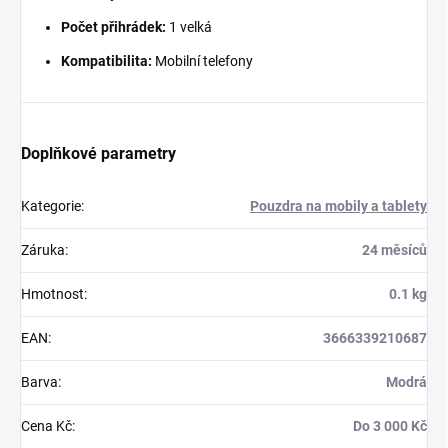
Počet přihrádek:
1 velká
Kompatibilita:
Mobilní telefony
Doplňkové parametry
Kategorie
:
Pouzdra na mobily a tablety
Záruka
:
24 měsíců
Hmotnost
:
0.1 kg
EAN
:
3666339210687
Barva
:
Modrá
Cena Kč
:
Do 3 000 Kč