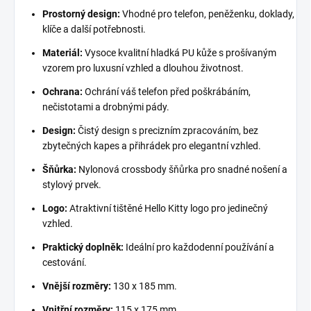
Prostorný design:
Vhodné pro telefon, peněženku, doklady,
klíče a další potřebnosti.
Materiál:
Vysoce kvalitní hladká PU kůže s prošívaným
vzorem pro luxusní vzhled a dlouhou životnost.
Ochrana:
Ochrání váš telefon před poškrábáním,
nečistotami a drobnými pády.
Design:
Čistý design s precizním zpracováním, bez
zbytečných kapes a přihrádek pro elegantní vzhled.
Šňůrka:
Nylonová crossbody šňůrka pro snadné nošení a
stylový prvek.
Logo:
Atraktivní tištěné Hello Kitty logo pro jedinečný
vzhled.
Praktický doplněk:
Ideální pro každodenní používání a
cestování.
Vnější rozměry:
130 x 185 mm.
Vnitřní rozměry:
115 x 175 mm.