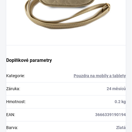
Doplňkové parametry
Kategorie
:
Pouzdra na mobily a tablety
Záruka
:
24 měsíců
Hmotnost
:
0.2 kg
EAN
:
3666339190194
Barva
:
Zlatá