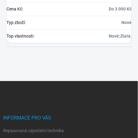
Cena Kč
:
Do 3 000 Kč
Typ zboží
:
Nové
Top vlastnosti
:
Nové;Zlatá;
Z
á
p
a
t
í
INFORMACE PRO VÁS
Repasovaná výpočetní technika