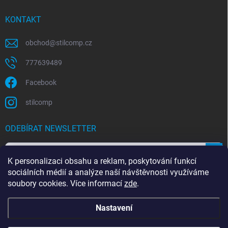
KONTAKT
obchod
@
stilcomp.cz
777639489
Facebook
stilcomp
ODEBÍRAT NEWSLETTER
Přihl
K personalizaci obsahu a reklam, poskytování funkcí
se
sociálních médií a analýze naší návštěvnosti využíváme
soubory cookies. Více informací
zde
.
Souhlasím s
podmínkami ochrany osobních údajů
Nastavení