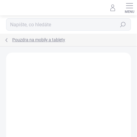
Přejít
na
obsah
Hledat
Pouzdra na mobily a tablety
Podrobnosti hodnocení
Neohodnoceno
ZNAČKA:
HELLO KITTY
AKCE