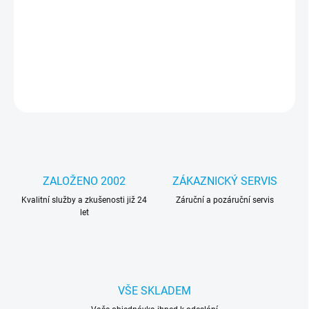
Pevný disk HDD HGST Travelstar Z7K500 500GB, 2,5", 7200rpm,
32MB, SATAIII, HTS725050A7E630
DETAILNÍ INFORMACE
ZEPTAT SE
HLÍDAT
ZALOŽENO 2002
ZÁKAZNICKÝ SERVIS
Kvalitní služby a zkušenosti již 24
Záruční a pozáruční servis
let
VŠE SKLADEM