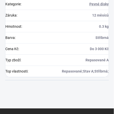
Kategorie
:
Pevné disky
Záruka
:
12 měsíců
Hmotnost
:
0.3 kg
Barva
:
Stříbrná
Cena Kč
:
Do 3 000 Kč
Typ zboží
:
Repasované A
Top vlastnosti
:
Repasované;Stav A;Stříbrná;
Z