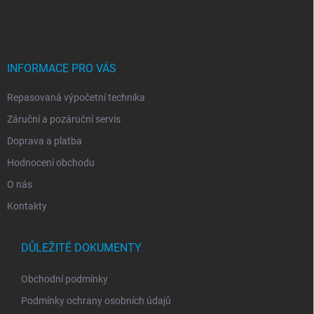
á
p
a
t
í
INFORMACE PRO VÁS
Repasovaná výpočetní technika
Záruční a pozáruční servis
Doprava a platba
Hodnocení obchodu
O nás
Kontakty
DŮLEŽITÉ DOKUMENTY
Obchodní podmínky
Podmínky ochrany osobních údajů