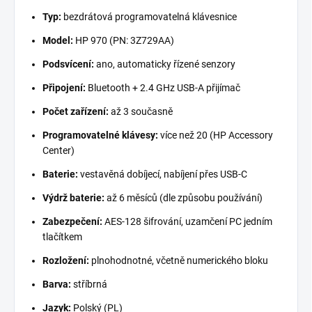
Typ:
bezdrátová programovatelná klávesnice
Model:
HP 970 (PN: 3Z729AA)
Podsvícení:
ano, automaticky řízené senzory
Připojení:
Bluetooth + 2.4 GHz USB-A přijímač
Počet zařízení:
až 3 současně
Programovatelné klávesy:
více než 20 (HP Accessory
Center)
Baterie:
vestavěná dobíjecí, nabíjení přes USB-C
Výdrž baterie:
až 6 měsíců (dle způsobu používání)
Zabezpečení:
AES-128 šifrování, uzamčení PC jedním
tlačítkem
Rozložení:
plnohodnotné, včetně numerického bloku
Barva:
stříbrná
Jazyk:
Polský (PL)