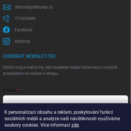
obchod
@
stilcomp.cz
777639489
Facebook
stilcomp
ODEBÍRAT NEWSLETTER
Vložte svůj e-mail a my vám budeme zasílat informace o nových
produktech na našem e-shopu.
E-MAIL
K personalizaci obsahu a reklam, poskytování funkcí
Souhlasím s
podmínkami ochrany osobních údajů
sociálních médií a analýze naší návštěvnosti využíváme
Přihlásit se
soubory cookies. Více informací
zde
.